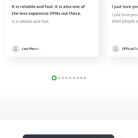
It is reliable and fast. It is also one of
I just love y
the less expensive VPNs out there.
I just love you
dead people a
It is reliable and fast.
Lew Marcrum