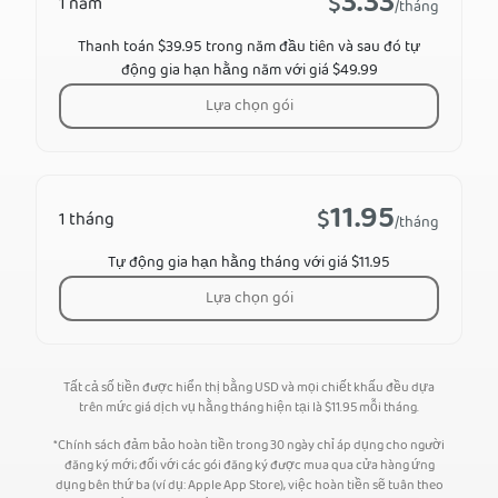
3.33
$
1 năm
/tháng
Thanh toán $39.95 trong năm đầu tiên và sau đó tự
động gia hạn hằng năm với giá $49.99
Lựa chọn gói
11.95
$
1 tháng
/tháng
Tự động gia hạn hằng tháng với giá $11.95
Lựa chọn gói
Tất cả số tiền được hiển thị bằng USD và mọi chiết khấu đều dựa
trên mức giá dịch vụ hằng tháng hiện tại là
$
11.95
mỗi tháng.
*Chính sách đảm bảo hoàn tiền trong 30 ngày chỉ áp dụng cho người
đăng ký mới; đối với các gói đăng ký được mua qua cửa hàng ứng
dụng bên thứ ba (ví dụ: Apple App Store), việc hoàn tiền sẽ tuân theo