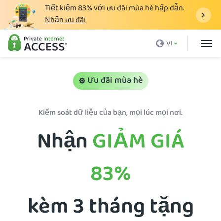
Tiết kiệm
83%
với ưu đãi mùa hè hấp dẫn.
Nhận ưu đãi
VPN là gì
VI
Tại sao lại là PIA
Giá cả
Ưu đãi mùa hè
Lợi ích của VPN
Kiểm soát dữ liệu của bạn, mọi lúc mọi nơi.
Tải VPN
Nhận
GIẢM GIÁ
Máy Chủ VPN
Blog
83%
Hỗ trợ
Đăng nhập
kèm 3 tháng tặng