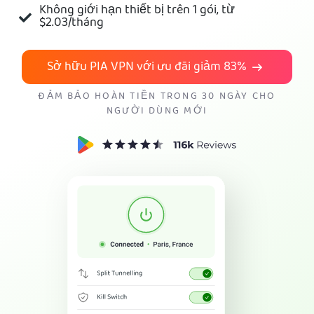
Không giới hạn thiết bị trên 1 gói, từ
$2.03
/tháng
Tải PIA VPN
Sở hữu PIA VPN với ưu đãi giảm
83%
ĐẢM BẢO HOÀN TIỀN TRONG 30 NGÀY CHO
NGƯỜI DÙNG MỚI