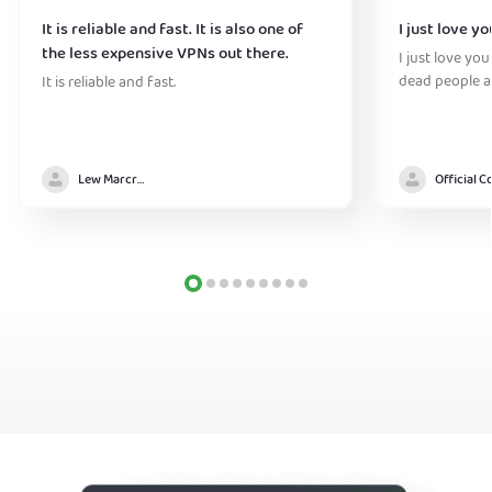
It is reliable and fast. It is also one of
I just love y
the less expensive VPNs out there.
I just love you
dead people a
It is reliable and fast.
Lew Marcrum