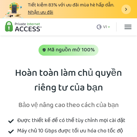
Tiết kiệm
83%
với ưu đãi mùa hè hấp dẫn.
Nhận ưu đãi
VPN là gì
VI
Tại sao lại là PIA
Giá cả
Mã nguồn mở 100%
Lợi ích của VPN
Hoàn toàn làm chủ quyền
Tải VPN
riêng tư của bạn
Máy Chủ VPN
Blog
Bảo vệ nâng cao theo cách của bạn
Hỗ trợ
Được thiết kế để có thể tùy chỉnh mọi cài đặt
Đăng nhập
Máy chủ 10 Gbps được tối ưu hóa cho tốc độ