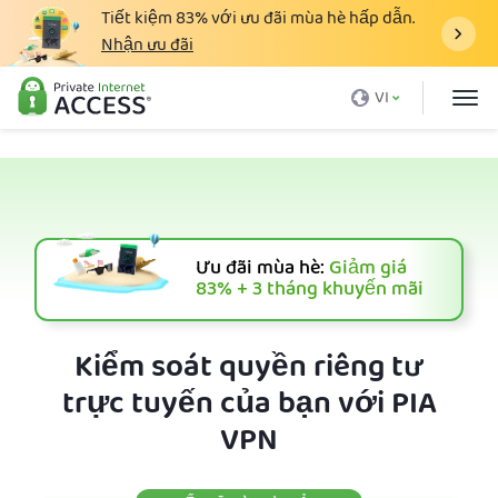
Tiết kiệm
83%
với ưu đãi mùa hè hấp dẫn.
Nhận ưu đãi
VPN là gì
VI
Tại sao lại là PIA
Giá cả
Lợi ích của VPN
Tải VPN
Ưu đãi mùa hè:
Giảm giá
83%
+ 3 tháng khuyến mãi
Máy Chủ VPN
Blog
Kiểm soát quyền riêng tư
trực tuyến của bạn với PIA
Hỗ trợ
VPN
Đăng nhập