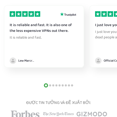
It is reliable and fast. It is also one of
I just love y
the less expensive VPNs out there.
I just love yo
dead people a
It is reliable and fast.
Lew Marcrum
ĐƯỢC TIN TƯỞNG VÀ ĐỀ XUẤT BỞI: