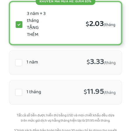
KHUYẾN MÃI MÙA HÈ: GIẢM 83%
3 năm + 3
tháng
2.03
$
/tháng
TẶNG
THÊM
3.33
$
1 năm
/tháng
11.95
$
1 tháng
/tháng
Tất cả số tiền được hiển thị bằng USD và mọi chiết khấu đều dựa
trên mức giá dịch vụ hằng tháng hiện tại là
$
11.95
mỗi tháng.
*Chính sách đảm bảo hoàn tiền trong 30 ngày chỉ áp dụng cho người