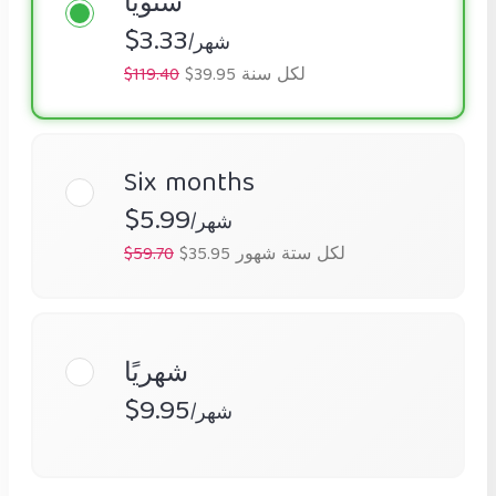
سنويًا
$3.33
/شهر
$39.95 لكل سنة
$119.40
Six months
$5.99
/شهر
$35.95 لكل ستة شهور
$59.70
شهريًا
$9.95
/شهر