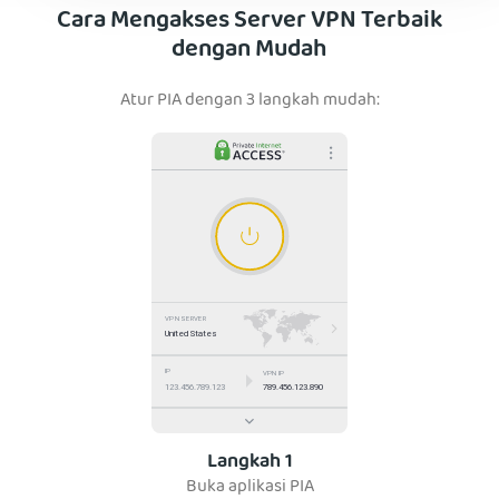
Cara Mengakses Server VPN Terbaik
dengan Mudah
Atur PIA dengan 3 langkah mudah:
Langkah 1
Buka aplikasi PIA