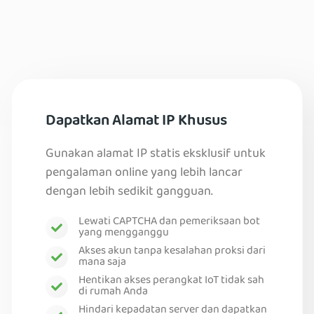
Dapatkan Alamat IP Khusus
Gunakan alamat IP statis eksklusif untuk
pengalaman online yang lebih lancar
dengan lebih sedikit gangguan.
Lewati CAPTCHA dan pemeriksaan bot
yang mengganggu
Akses akun tanpa kesalahan proksi dari
mana saja
Hentikan akses perangkat IoT tidak sah
di rumah Anda
Hindari kepadatan server dan dapatkan