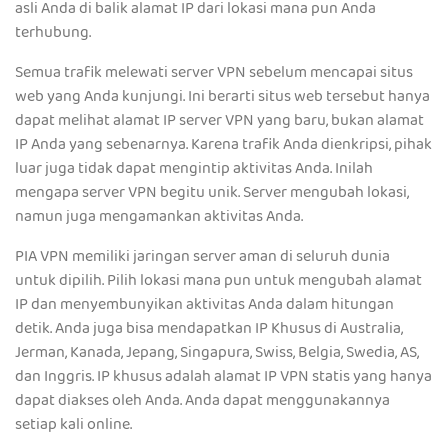
asli Anda di balik alamat IP dari lokasi mana pun Anda
terhubung.
Semua trafik melewati server VPN sebelum mencapai situs
web yang Anda kunjungi. Ini berarti situs web tersebut hanya
dapat melihat alamat IP server VPN yang baru, bukan alamat
IP Anda yang sebenarnya. Karena trafik Anda dienkripsi, pihak
luar juga tidak dapat mengintip aktivitas Anda. Inilah
mengapa server VPN begitu unik. Server mengubah lokasi,
namun juga mengamankan aktivitas Anda.
PIA VPN memiliki jaringan server aman di seluruh dunia
untuk dipilih. Pilih lokasi mana pun untuk mengubah alamat
IP dan menyembunyikan aktivitas Anda dalam hitungan
detik. Anda juga bisa mendapatkan IP Khusus di Australia,
Jerman, Kanada, Jepang, Singapura, Swiss, Belgia, Swedia, AS,
dan Inggris. IP khusus adalah alamat IP VPN statis yang hanya
dapat diakses oleh Anda. Anda dapat menggunakannya
setiap kali online.