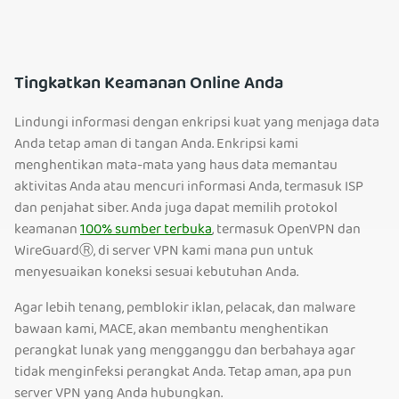
Tingkatkan Keamanan Online Anda
Lindungi informasi dengan enkripsi kuat yang menjaga data
Anda tetap aman di tangan Anda. Enkripsi kami
menghentikan mata-mata yang haus data memantau
aktivitas Anda atau mencuri informasi Anda, termasuk ISP
dan penjahat siber. Anda juga dapat memilih protokol
keamanan
100% sumber terbuka
, termasuk OpenVPN dan
WireGuardⓇ, di server VPN kami mana pun untuk
menyesuaikan koneksi sesuai kebutuhan Anda.
Agar lebih tenang, pemblokir iklan, pelacak, dan malware
bawaan kami, MACE, akan membantu menghentikan
perangkat lunak yang mengganggu dan berbahaya agar
tidak menginfeksi perangkat Anda. Tetap aman, apa pun
server VPN yang Anda hubungkan.