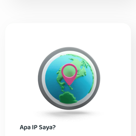
Apa IP Saya?