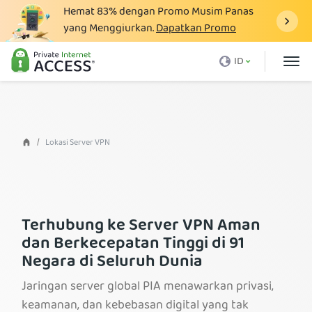
Hemat
83%
dengan Promo Musim Panas
yang Menggiurkan.
Dapatkan Promo
Apa itu VPN
ID
Mengapa harus PIA
Harga
Manfaat VPN
Lokasi Server VPN
Unduh VPN
VPN Server
Blog
Terhubung ke Server VPN Aman
dan Berkecepatan Tinggi di 91
Dukungan
Negara di Seluruh Dunia
Login
Jaringan server global PIA menawarkan privasi,
keamanan, dan kebebasan digital yang tak