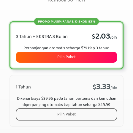
Kembali 30-Hari
PROMO MUSIM PANAS: DISKON 83%
2.03
$
3 Tahun + EKSTRA 3 Bulan
/bln
Perpanjangan otomatis seharga $79 tiap 3 tahun
Pilih Paket
3.33
$
1 Tahun
/bln
Dikenai biaya $39.95 pada tahun pertama dan kemudian
diperpanjang otomatis tiap tahun seharga $49.99
Pilih Paket