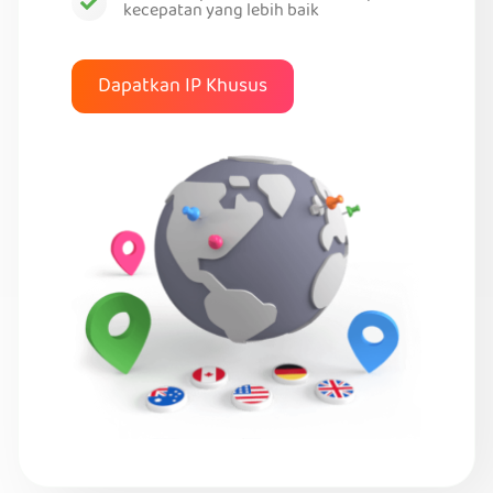
kecepatan yang lebih baik
Dapatkan IP Khusus