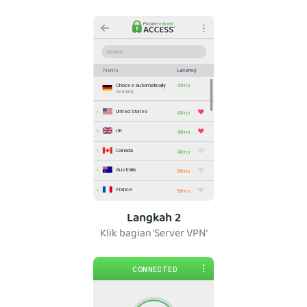
Langkah 2
Klik bagian ‘Server VPN’