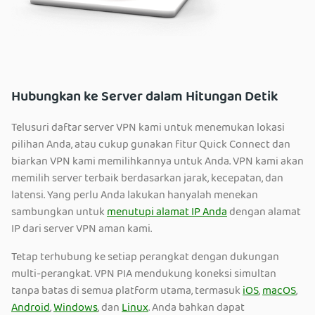
Hubungkan ke Server dalam Hitungan Detik
Telusuri daftar server VPN kami untuk menemukan lokasi
pilihan Anda, atau cukup gunakan
fitur Quick Connect dan
biarkan VPN kami memilihkannya untuk Anda. VPN kami akan
memilih server terbaik berdasarkan jarak, kecepatan, dan
latensi. Yang perlu Anda lakukan hanyalah menekan
sambungkan untuk
menutupi alamat IP Anda
dengan alamat
IP dari server VPN aman kami.
Tetap terhubung ke setiap perangkat dengan dukungan
multi-perangkat. VPN PIA mendukung koneksi simultan
tanpa batas di semua platform utama, termasuk
iOS
,
macOS
,
Android
,
Windows
, dan
Linux
. Anda bahkan dapat