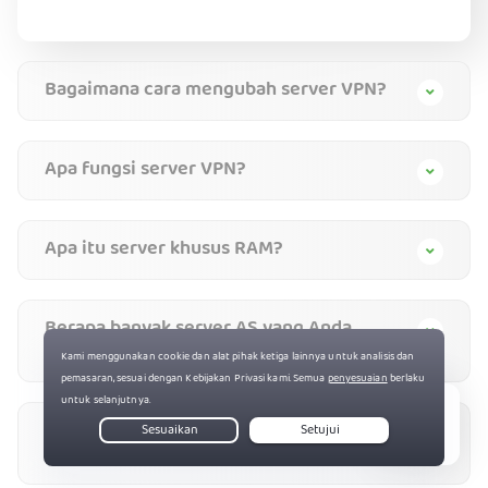
Bagaimana cara mengubah server VPN?
Apa fungsi server VPN?
Apa itu server khusus RAM?
Berapa banyak server AS yang Anda
miliki?
Negara manakah yang memiliki koneksi
Live Chat
terbaik dengan VPN?