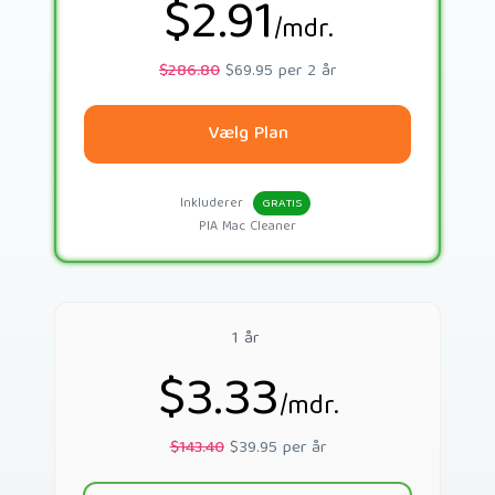
$2.91
/mdr.
$286.80
$69.95 per 2 år
Vælg Plan
Inkluderer
GRATIS
PIA Mac Cleaner
1 år
$3.33
/mdr.
$143.40
$39.95 per år