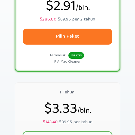
$2.91
/bln.
$286.80
$69.95 per 2 tahun
Pilih Paket
Termasuk
GRATIS
PIA Mac Cleaner
1 Tahun
$3.33
/bln.
$143.40
$39.95 per tahun