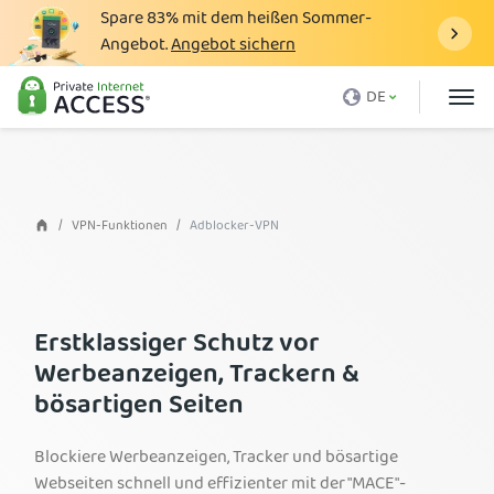
Spare
83%
mit dem heißen Sommer-
Angebot.
Angebot sichern
Was ist ein VPN
DE
Warum PIA?
Preise
VPN-Vorteile
VPN-Funktionen
Adblocker-VPN
VPN-Download
VPN-Server
Erstklassiger Schutz vor
Blog
Werbeanzeigen, Trackern &
Support
bösartigen Seiten
Anmelden
Blockiere Werbeanzeigen, Tracker und bösartige
Webseiten schnell und effizienter mit der "MACE"-