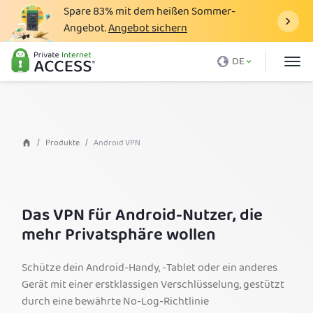
Spare
83%
mit dem heißen Sommer-
Angebot.
Angebot sichern
Was ist ein VPN
DE
Warum PIA?
Preise
VPN-Vorteile
Produkte
Android VPN
VPN-Download
VPN-Server
Das VPN für Android-Nutzer, die
Blog
mehr Privatsphäre wollen
Support
Schütze dein Android-Handy, -Tablet oder ein anderes
Anmelden
Gerät mit einer erstklassigen Verschlüsselung, gestützt
durch eine bewährte No-Log-Richtlinie