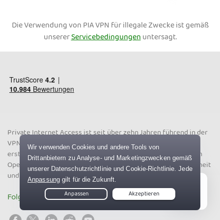
Die Verwendung von PIA VPN für illegale Zwecke ist gemäß
unserer
Servicebedingungen
untersagt.
Private Internet Access ist seit über zehn Jahren führend in der
VPN-Branche. Mit einer strikten No-Logs-Richtlinie, einer
erstklassigen Server-Infrastruktur sowie einer transparenten
Open-Source-Software stehen Ihre Privatsphäre, Ihre Sicherheit
und Ihre Freiheit online bei PIA an erster Stelle.
Folgen Sie uns auf Social Media
Live Chat