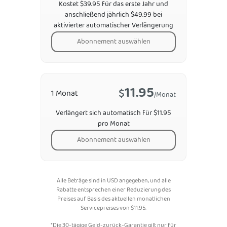
Kostet $39.95 für das erste Jahr und
anschließend jährlich $49.99 bei
aktivierter automatischer Verlängerung
Abonnement auswählen
11.95
$
1 Monat
/Monat
Verlängert sich automatisch für $11.95
pro Monat
Abonnement auswählen
Alle Beträge sind in USD angegeben, und alle
Rabatte entsprechen einer Reduzierung des
Preises auf Basis des aktuellen monatlichen
Servicepreises von
$
11.95
.
*Die 30-tägige Geld-zurück-Garantie gilt nur für