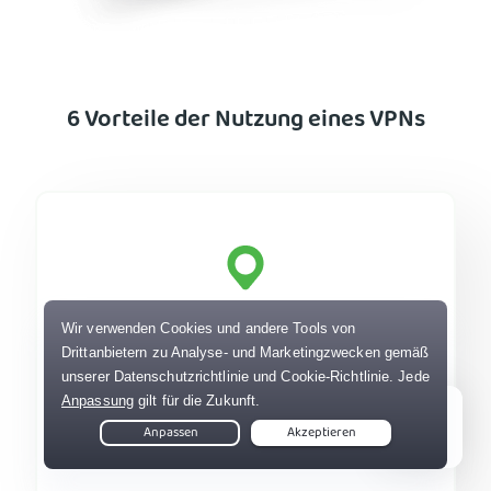
6 Vorteile der Nutzung eines VPNs
Ändern Sie Ihren virtuellen Standort
Wählen Sie Ihren Onlinestandort, indem Sie sich
mit dem umfangreichen VPN-Servernetzwerk
der nächsten Generation von PIA verbinden. Es
umfasst 50 Länder, einschließlich aller 50 US-
Live Chat
Bundesstaaten.