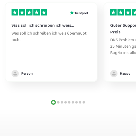
Was soll ich schreiben ich weis…
Guter Suppor
Preis
Was soll ich schreiben ich weis überhaupt
nicht
DNS Problem 
25 Minuten ga
Bugfix installi
Person
Happy