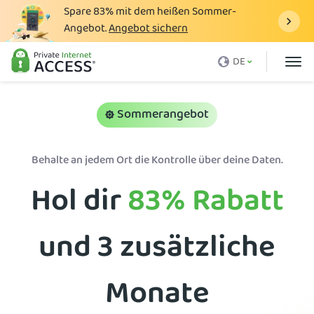
Spare
83%
mit dem heißen Sommer-
Angebot.
Angebot sichern
Was ist ein VPN
DE
Warum PIA?
Preise
Sommerangebot
VPN-Vorteile
Behalte an jedem Ort die Kontrolle über deine Daten.
VPN-Download
Hol dir
83%
Rabatt
VPN-Server
Blog
und 3 zusätzliche
Support
Anmelden
Monate