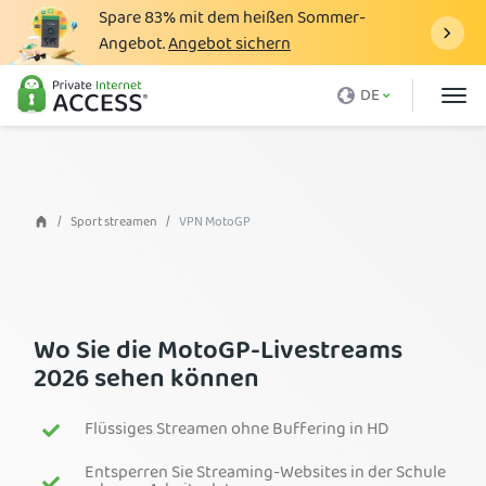
Spare
83%
mit dem heißen Sommer-
Angebot.
Angebot sichern
Was ist ein VPN
DE
Warum PIA?
Preise
VPN-Vorteile
Sport streamen
VPN MotoGP
VPN-Download
VPN-Server
Blog
Wo Sie die MotoGP-Livestreams
2026 sehen können
Support
Anmelden
Flüssiges Streamen ohne Buffering in HD
Entsperren Sie Streaming-Websites in der Schule