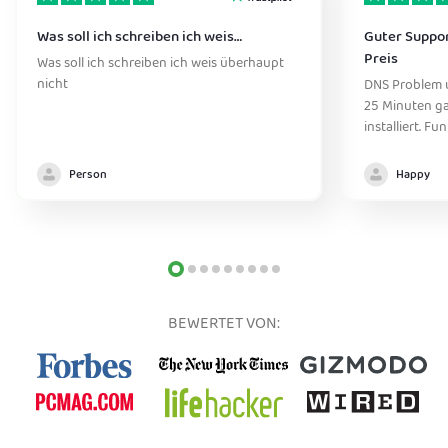
Was soll ich schreiben ich weis…
Guter Suppor
Preis
Was soll ich schreiben ich weis überhaupt
nicht
DNS Problem 
25 Minuten ga
installiert. Fu
Person
Happy
BEWERTET VON: