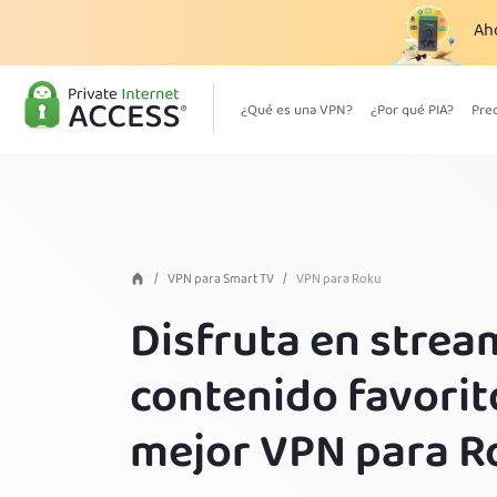
Ah
¿Qué es una VPN?
¿Por qué PIA?
Pre
VPN para Smart TV
VPN para Roku
Disfruta en strea
contenido favorit
mejor VPN para R