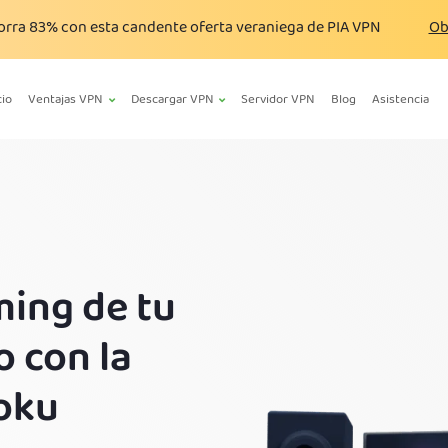
orra
83%
con esta candente oferta veraniega de PIA VPN
Ob
cio
Ventajas VPN
Descargar VPN
Servidor VPN
Blog
Asistencia
ming de tu
o con la
oku