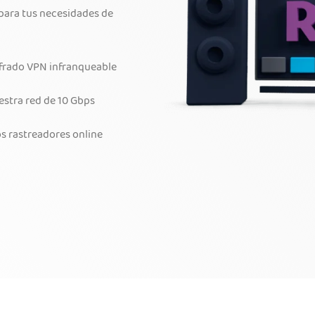
 para tus necesidades de
ifrado VPN infranqueable
estra red de 10 Gbps
os rastreadores online