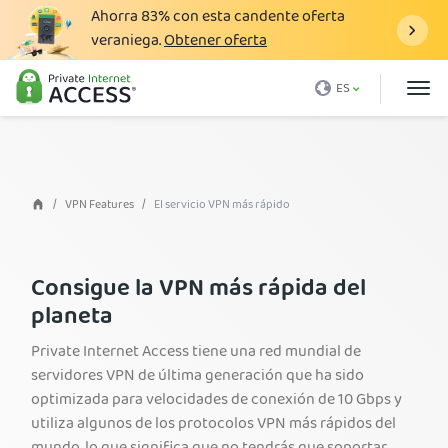
Ahorra
83%
con esta candente oferta
veraniega.
Obtener oferta
¿Qué es una VPN?
ES
¿Por qué PIA?
Precio
Ventajas VPN
VPN Features
El servicio VPN más rápido
Descargar VPN
Servidor VPN
Consigue la VPN más rápida del
planeta
Blog
Private Internet Access tiene una red mundial de
Asistencia
servidores VPN de última generación que ha sido
Inicio de sesión
optimizada para velocidades de conexión de 10 Gbps y
utiliza algunos de los protocolos VPN más rápidos del