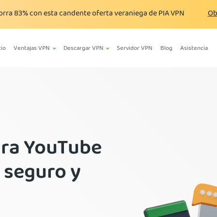
orra
83%
con esta candente oferta veraniega de PIA VPN
Ob
cio
Ventajas VPN
Descargar VPN
Servidor VPN
Blog
Asistencia
ara YouTube
 seguro y