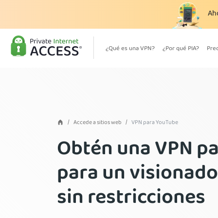
Ah
¿Qué es una VPN?
¿Por qué PIA?
Pre
Accede a sitios web
VPN para YouTube
Obtén una VPN p
para un visionado
sin restricciones