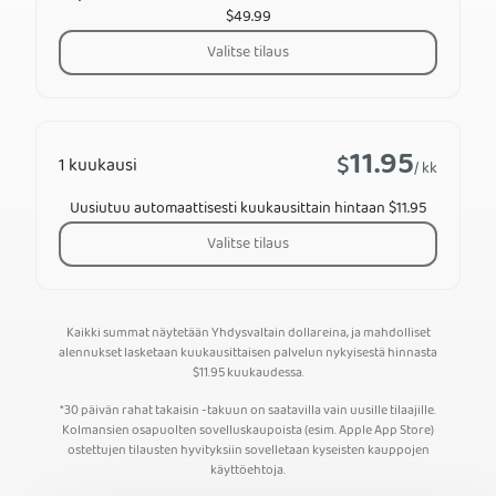
$49.99
Valitse tilaus
11.95
$
1 kuukausi
/ kk
Uusiutuu automaattisesti kuukausittain hintaan $11.95
Valitse tilaus
Kaikki summat näytetään Yhdysvaltain dollareina, ja mahdolliset
alennukset lasketaan kuukausittaisen palvelun nykyisestä hinnasta
$
11.95
kuukaudessa.
*30 päivän rahat takaisin -takuun on saatavilla vain uusille tilaajille.
Kolmansien osapuolten sovelluskaupoista (esim. Apple App Store)
ostettujen tilausten hyvityksiin sovelletaan kyseisten kauppojen
käyttöehtoja.