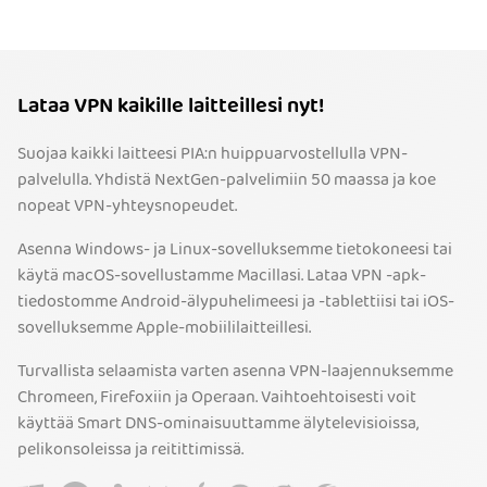
Lataa VPN kaikille laitteillesi nyt!
Suojaa kaikki laitteesi PIA:n huippuarvostellulla VPN-
palvelulla. Yhdistä NextGen-palvelimiin 50 maassa ja koe
nopeat VPN-yhteysnopeudet.
Asenna Windows- ja Linux-sovelluksemme tietokoneesi tai
käytä macOS-sovellustamme Macillasi. Lataa VPN -apk-
tiedostomme Android-älypuhelimeesi ja -tablettiisi tai iOS-
sovelluksemme Apple-mobiililaitteillesi.
Turvallista selaamista varten asenna VPN-laajennuksemme
Chromeen, Firefoxiin ja Operaan. Vaihtoehtoisesti voit
käyttää Smart DNS-ominaisuuttamme älytelevisioissa,
pelikonsoleissa ja reitittimissä.