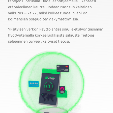
tahojen ulottuvilla. Uudelleenohjaamalla liikenteesi
etäpalvelimen kautta luodaan tunnelin kaltainen
vaikutus — kaikki, mikä kulkee tunnelin läpi, on
kolmansien osapuolten näkymättömissä.
Yksityisen verkon käyttö antaa sinulle etulyöntiaseman
hyödyntämällä korkealuokkaista salausta. Tietojesi
salaaminen turvaa yksityiset tietosi.