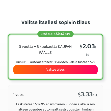
Valitse itsellesi sopivin tilaus
KESÄALE: SÄÄSTÄ 83%
2.03
$
3 vuotta + 3 kuukautta KAUPAN
/
PÄÄLLE
kk
Uusiutuu automaattisesti 3 vuoden välein hintaan $79
Valitse tilaus
3.33
$
1 vuosi
/ kk
Laskutetaan $39.95 ensimmäisen vuoden ajalta ja sen
jälkeen uusiutuu automaattisesti vuosittain hintaan