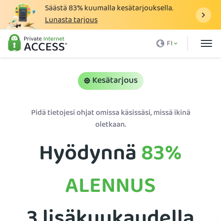
Säästä
83%
kuumalla kesätarjouksella.
Lunasta tarjous
Mikä on VPN
FI
Miksi PIA
Hinnasto
Kesätarjous
VPN:n hyödyt
Pidä tietojesi ohjat omissa käsissäsi, missä ikinä
Lataa VPN
oletkaan.
VPN-palvelimet
Hyödynnä
83%
Blogi
Tuki
ALENNUS
Kirjaudu sisään
3 lisäkuukaudella