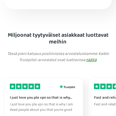
Miljoonat tyytyväiset asiakkaat luottavat
meihin
Tässä pieni katsaus positiivisista arvosteluistamme. Kaikki
Trustpilot-arvostelut ovat luettavissa
täältä
.
I just love you pla vpn so that is why…
Fast and reli
I just love you pla vpn so that is why I am
Fast and relia
dead people about you that you’re good