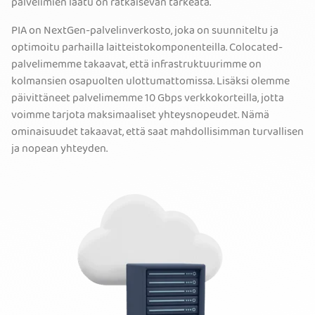
palvelimien laatu on ratkaisevan tärkeätä.
PIA on NextGen-palvelinverkosto, joka on suunniteltu ja
optimoitu parhailla laitteistokomponenteilla. Colocated-
palvelimemme takaavat, että infrastruktuurimme on
kolmansien osapuolten ulottumattomissa. Lisäksi olemme
päivittäneet palvelimemme 10 Gbps verkkokorteilla, jotta
voimme tarjota maksimaaliset yhteysnopeudet. Nämä
ominaisuudet takaavat, että saat mahdollisimman turvallisen
ja nopean yhteyden.