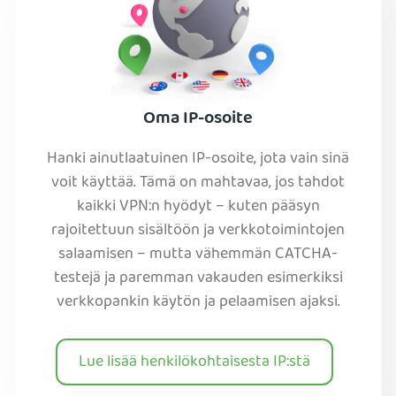
Oma IP-osoite
Hanki ainutlaatuinen IP-osoite, jota vain sinä
voit käyttää. Tämä on mahtavaa, jos tahdot
kaikki VPN:n hyödyt – kuten pääsyn
rajoitettuun sisältöön ja verkkotoimintojen
salaamisen – mutta vähemmän CATCHA-
testejä ja paremman vakauden esimerkiksi
verkkopankin käytön ja pelaamisen ajaksi.
Lue lisää henkilökohtaisesta IP:stä