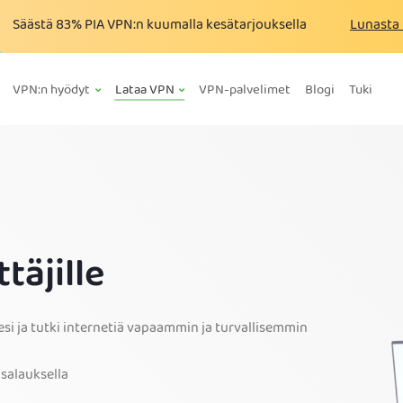
Säästä
83%
PIA VPN:n kuumalla kesätarjouksella
Lunasta 
VPN:n hyödyt
Lataa VPN
VPN-palvelimet
Blogi
Tuki
täjille
esi ja tutki internetiä vapaammin ja turvallisemmin
 salauksella