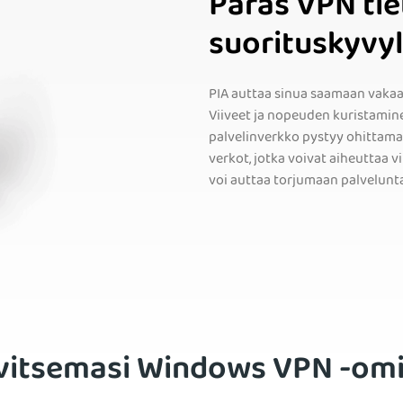
Paras VPN ti
suorituskyvyl
PIA auttaa sinua saamaan vaka
Viiveet ja nopeuden kuristamin
palvelinverkko pystyy ohittama
verkot, jotka voivat aiheuttaa v
voi auttaa torjumaan palveluntar
rvitsemasi Windows VPN -om