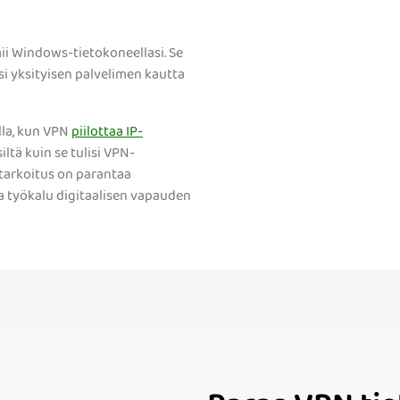
mii Windows-tietokoneellasi. Se
esi yksityisen palvelimen kautta
lla, kun VPN
piilottaa IP-
ltä kuin se tulisi VPN-
äätarkoitus on parantaa
va työkalu digitaalisen vapauden