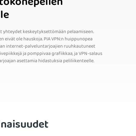
etokonepelien
le
at yhteydet keskeytyksettömään pelaamiseen.
en eivät ole hauskoja. PIA VPN:n huippunopea
an internet-palveluntarjoajien ruuhkautuneet
iivepiikkejä ja pomppivaa grafiikkaa, ja VPN-salaus
joajan asettamia hidastuksia peliliikenteelle.
inaisuudet