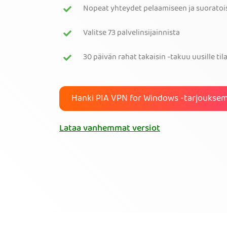
Nopeat yhteydet pelaamiseen ja suoratoist
Valitse 73 palvelinsijainnista
30 päivän rahat takaisin -takuu uusille tila
Hanki PIA VPN for Windows -tarjouks
Lataa vanhemmat versiot