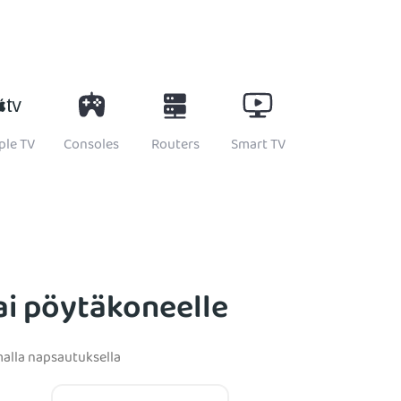
ple TV
Consoles
Routers
Smart TV
ai pöytäkoneelle
alla napsautuksella