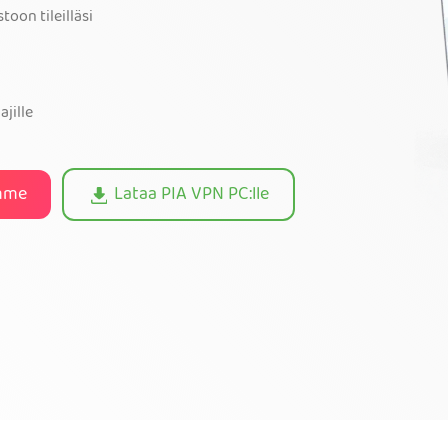
oon tileilläsi
ajille
emme
Lataa PIA VPN PC:lle