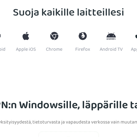
Suoja kaikille laitteillesi
oid
Apple iOS
Chrome
Firefox
Android TV
Ap
N:n Windowsille, läppärille t
ksityisyydestä, tietoturvasta ja vapaudesta verkossa vain muutam