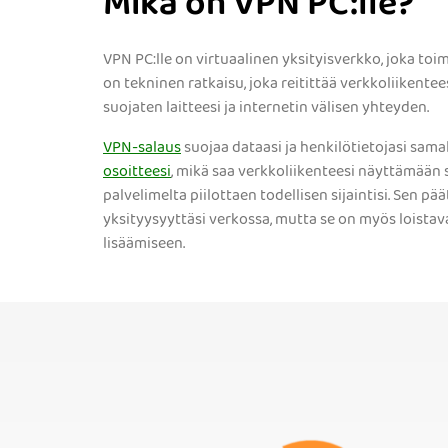
Mikä on VPN PC:lle?
VPN PC:lle on virtuaalinen yksityisverkko, joka toi
on tekninen ratkaisu, joka reitittää verkkoliikente
suojaten laitteesi ja internetin välisen yhteyden.
VPN-salaus
suojaa dataasi ja henkilötietojasi sama
osoitteesi
, mikä saa verkkoliikenteesi näyttämään si
palvelimelta piilottaen todellisen sijaintisi. Sen p
yksityysyyttäsi verkossa, mutta se on myös loista
lisäämiseen.