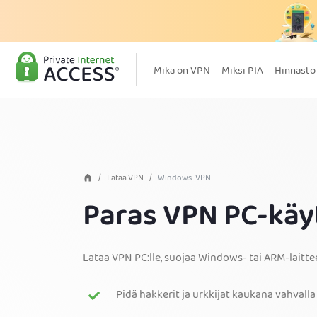
Mikä on VPN
Miksi PIA
Hinnasto
Lataa VPN
Windows-VPN
Paras VPN PC-käyt
Lataa VPN PC:lle, suojaa Windows- tai ARM-laitte
Pidä hakkerit ja urkkijat kaukana vahvalla