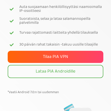
Auta suojaamaan henkilöllisyyttäsi naamioimalla
Tilaa PIA VPN
IP-osoitteesi
Suoratoista, selaa ja lataa salamannopeilla
palvelimilla
Turvaa rajattomasti laitteita yhdellä tilauksella
30 päivän rahat takaisin -takuu uusille tilaajille
Tilaa PIA VPN
Lataa PIA Androidille
*Vaatii Android 7.0:n tai uudemman