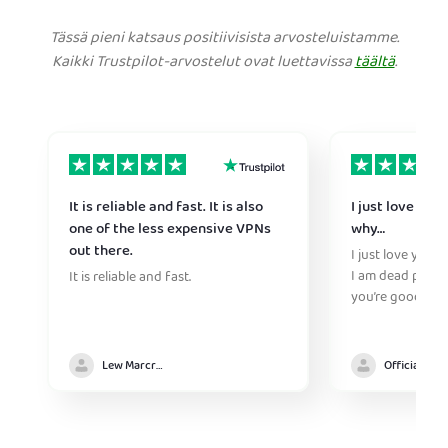
Tässä pieni katsaus positiivisista arvosteluistamme.
Kaikki Trustpilot-arvostelut ovat luettavissa
täältä
.
It is reliable and fast. It is also
I just love you 
one of the less expensive VPNs
why…
out there.
I just love you p
I am dead peopl
It is reliable and fast.
you’re good
Lew Marcrum