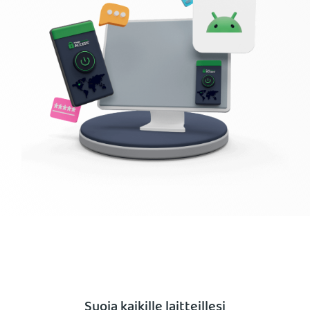
Tilaa PIA VPN
Suoja kaikille laitteillesi