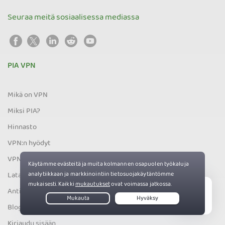
Seuraa meitä sosiaalisessa mediassa
PIA VPN
Mikä on VPN
Miksi PIA?
Hinnasto
VPN:n hyödyt
VPN-palvelimet
Lataa VPN
Antivirus
Live Chat
Blogi
Kirjaudu sisään