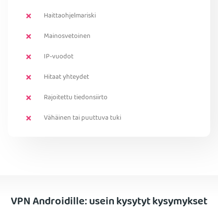
Haittaohjelmariski
Mainosvetoinen
IP-vuodot
Hitaat yhteydet
Rajoitettu tiedonsiirto
Vähäinen tai puuttuva tuki
VPN Androidille: usein kysytyt kysymykset