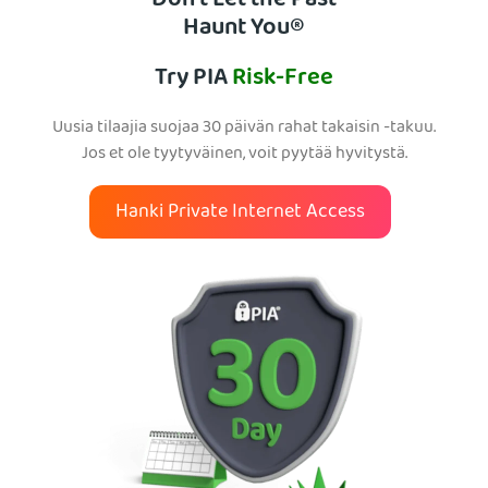
Don’t Let the Past
Haunt You®
Try PIA
Risk-Free
Uusia tilaajia suojaa 30 päivän rahat takaisin -takuu.
Jos et ole tyytyväinen, voit pyytää hyvitystä.
Hanki Private Internet Access