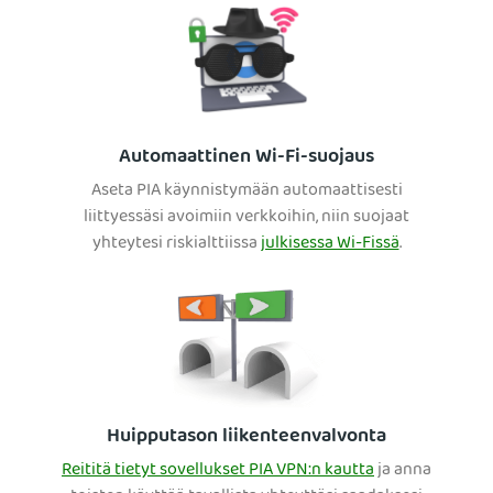
Automaattinen Wi-Fi-suojaus
Aseta PIA käynnistymään automaattisesti
liittyessäsi avoimiin verkkoihin, niin suojaat
yhteytesi riskialttiissa
julkisessa Wi-Fissä
.
Huipputason liikenteenvalvonta
Reititä tietyt sovellukset PIA VPN:n kautta
ja anna