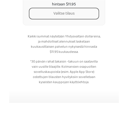
hintaan $11.95
Valitse tilaus
Kaikki summat näytetään Yhdysvaltain dollareina,
ja mahdolliset alennukset lasketaan
kuukausittaisen palvelun nykyisestä hinnasta
$
11.95
kuukaudessa.
*30 päivän rahat takaisin -takuun on saatavilla
vain uusille tilaajille. Kolmansien osapuolten
sovelluskaupoista (esim. Apple App Store)
ostettujen tilausten hyvityksiin sovelletaan
kyseisten kauppojen käyttöehtoja.