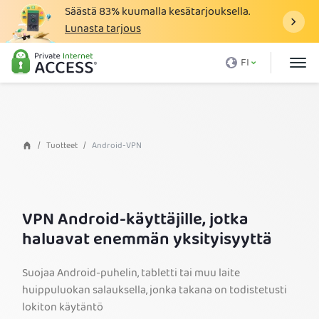
Säästä
83%
kuumalla kesätarjouksella.
Lunasta tarjous
Mikä on VPN
FI
Miksi PIA
Hinnasto
VPN:n hyödyt
Tuotteet
Android-VPN
Lataa VPN
VPN-palvelimet
VPN Android-käyttäjille, jotka
Blogi
haluavat enemmän yksityisyyttä
Tuki
Suojaa Android-puhelin, tabletti tai muu laite
Kirjaudu sisään
huippuluokan salauksella, jonka takana on todistetusti
lokiton käytäntö