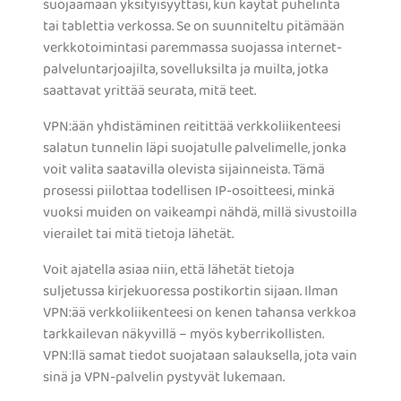
suojaamaan yksityisyyttäsi, kun käytät puhelinta
tai tablettia verkossa. Se on suunniteltu pitämään
verkkotoimintasi paremmassa suojassa internet-
palveluntarjoajilta, sovelluksilta ja muilta, jotka
saattavat yrittää seurata, mitä teet.
VPN:ään yhdistäminen reitittää verkkoliikenteesi
salatun tunnelin läpi suojatulle palvelimelle, jonka
voit valita saatavilla olevista sijainneista. Tämä
prosessi piilottaa todellisen IP-osoitteesi, minkä
vuoksi muiden on vaikeampi nähdä, millä sivustoilla
vierailet tai mitä tietoja lähetät.
Voit ajatella asiaa niin, että lähetät tietoja
suljetussa kirjekuoressa postikortin sijaan. Ilman
VPN:ää verkkoliikenteesi on kenen tahansa verkkoa
tarkkailevan näkyvillä – myös kyberrikollisten.
VPN:llä samat tiedot suojataan salauksella, jota vain
sinä ja VPN-palvelin pystyvät lukemaan.