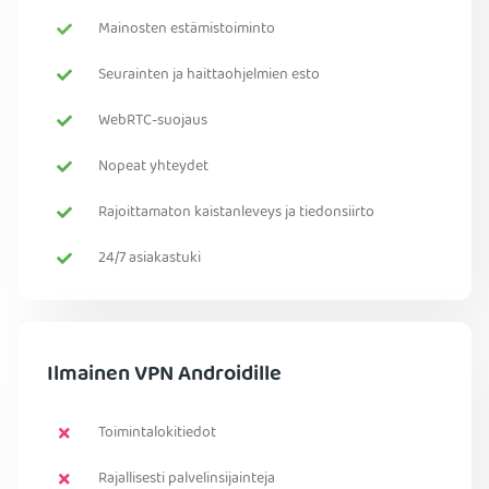
Mainosten estämistoiminto
Seurainten ja haittaohjelmien esto
WebRTC-suojaus
Nopeat yhteydet
Rajoittamaton kaistanleveys ja tiedonsiirto
24/7 asiakastuki
Ilmainen VPN Androidille
Toimintalokitiedot
Rajallisesti palvelinsijainteja