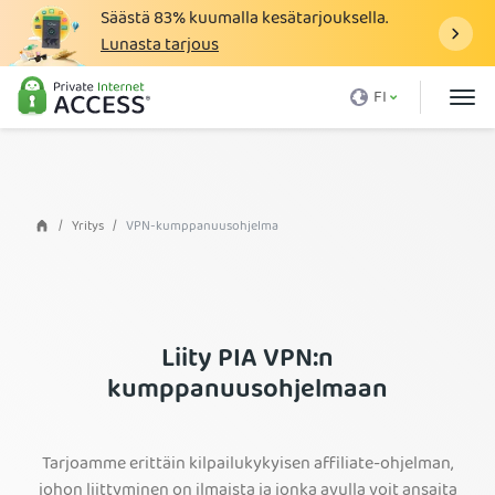
Säästä
83%
kuumalla kesätarjouksella.
Lunasta tarjous
Mikä on VPN
FI
Miksi PIA
Hinnasto
VPN:n hyödyt
Yritys
VPN-kumppanuusohjelma
Lataa VPN
VPN-palvelimet
Blogi
Liity PIA VPN:n
kumppanuusohjelmaan
Tuki
Kirjaudu sisään
Tarjoamme erittäin kilpailukykyisen affiliate-ohjelman,
johon liittyminen on ilmaista ja jonka avulla voit ansaita