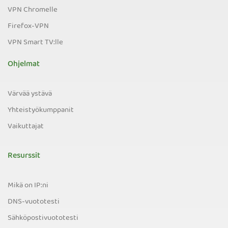
VPN Chromelle
Firefox-VPN
VPN Smart TV:lle
Ohjelmat
Värvää ystävä
Yhteistyökumppanit
Vaikuttajat
Resurssit
Mikä on IP:ni
DNS-vuototesti
Sähköpostivuototesti