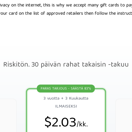
ivacy on the internet, this is why we accept many gift cards to p
our card on the list of approved retailers then follow the instru
Riskitön. 30 päivän rahat takaisin -takuu
PARAS TARJOUS - SÄÄSTÄ 83%
3 vuotta + 3 Kuukautta
ILMAISEKSI
$2.03
/kk.