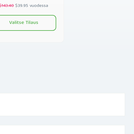
$143.40
$39.95 vuodessa
Valitse Tilaus
n