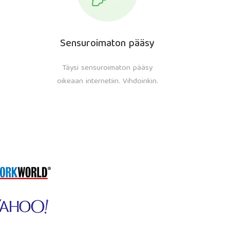
Sensuroimaton pääsy
Täysi sensuroimaton pääsy
oikeaan internetiin. Vihdoinkin.