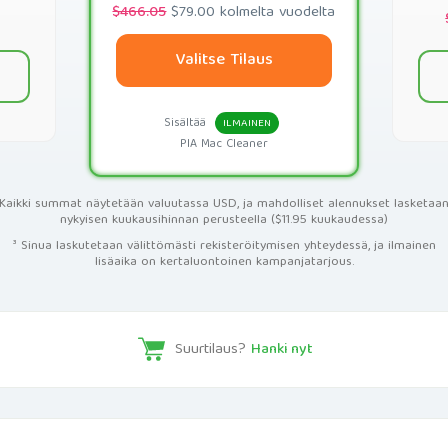
$466.05
$79.00 kolmelta vuodelta
Valitse Tilaus
Sisältää
ILMAINEN
PIA Mac Cleaner
Kaikki summat näytetään valuutassa USD, ja mahdolliset alennukset lasketaa
nykyisen kuukausihinnan perusteella ($11.95 kuukaudessa)
³ Sinua laskutetaan välittömästi rekisteröitymisen yhteydessä, ja ilmainen
lisäaika on kertaluontoinen kampanjatarjous.
Suurtilaus?
Hanki nyt