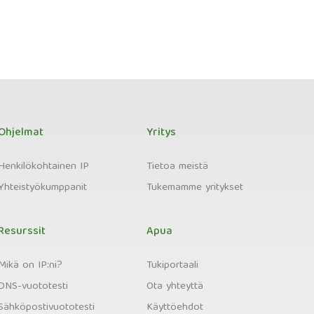
Ohjelmat
Yritys
Henkilökohtainen IP
Tietoa meistä
Yhteistyökumppanit
Tukemamme yritykset
Resurssit
Apua
Mikä on IP:ni?
Tukiportaali
DNS-vuototesti
Ota yhteyttä
Sähköpostivuototesti
Käyttöehdot