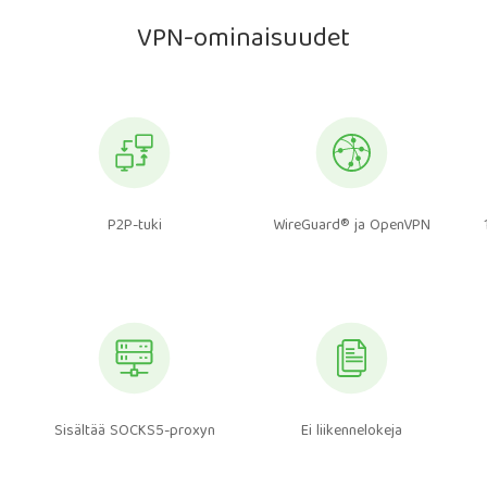
VPN-ominaisuudet
P2P-tuki
WireGuard® ja OpenVPN
Sisältää SOCKS5-proxyn
Ei liikennelokeja