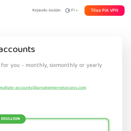
Kirjaudu sisään
FI
Tilaa PIA VPN
accounts
 for you - monthly, sixmonthly or yearly
multiple-accounts@privateinternetaccess.com
.