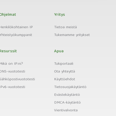
Ohjelmat
Yritys
Henkilökohtainen IP
Tietoa meistä
Yhteistyökumppanit
Tukemamme yritykset
Resurssit
Apua
Mikä on IP:ni?
Tukiportaali
DNS-vuototesti
Ota yhteyttä
Sähköpostivuototesti
Käyttöehdot
IPv6-vuototesti
Tietosuojakäytäntö
Evästekäytäntö
DMCA-käytäntö
Vientivalvonta