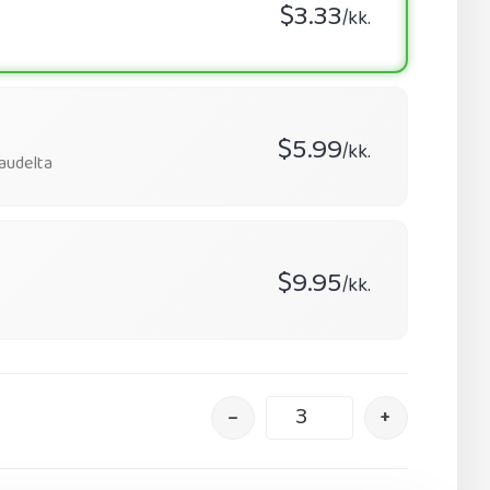
$3.33
/kk.
$5.99
/kk.
audelta
$9.95
/kk.
–
+