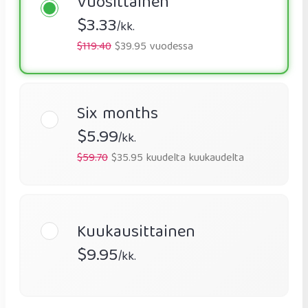
Vuosittainen
$3.33
/kk.
$119.40
$39.95 vuodessa
Six months
$5.99
/kk.
$59.70
$35.95 kuudelta kuukaudelta
Kuukausittainen
$9.95
/kk.