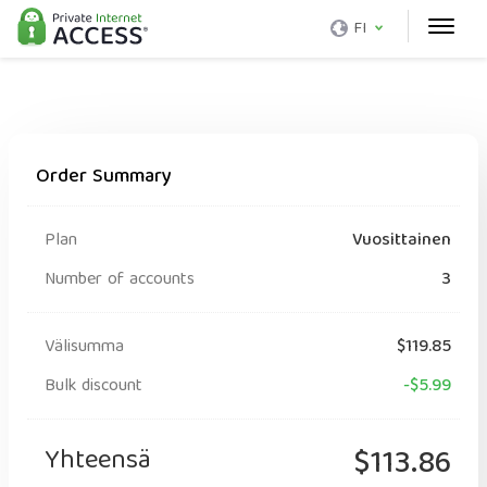
FI
Order Summary
Plan
Vuosittainen
Number of accounts
3
Välisumma
$119.85
Bulk discount
-$5.99
Yhteensä
$113.86