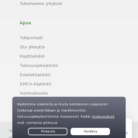
Tukemamme yritykset
Apua
Tukiportaali
Ota yhteyttä
Käyttöehdot
Tietosuojakäytäntö
Evästekäytäntö
DMCA-käytäntö
Vientivalvonta
Tekijänoikeus © Private Internet Access, Inc. Kaikki oikeudet
Live Chat
pidätetään.