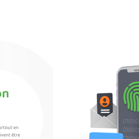
on
urtout en
ivent être