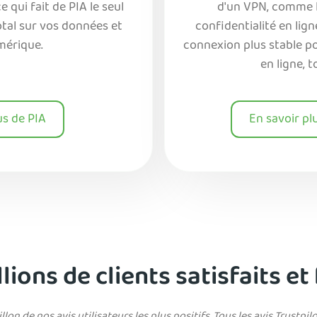
 qui fait de PIA le seul
d'un VPN, comme l
otal sur vos données et
confidentialité en lig
mérique.
connexion plus stable po
en ligne, 
us de PIA
En savoir pl
lions de clients satisfaits et
llon de nos avis utilisateurs les plus positifs. Tous les avis Trustpi