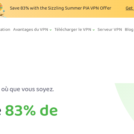
Save
83%
with the Sizzling Summer PIA VPN Offer
Get
cation
Avantages du VPN
Télécharger le VPN
Serveur VPN
Blog
 où que vous soyez.
e
83%
de