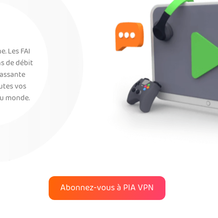
e. Les FAI
s de débit
passante
outes vos
au monde.
Abonnez-vous à PIA VPN