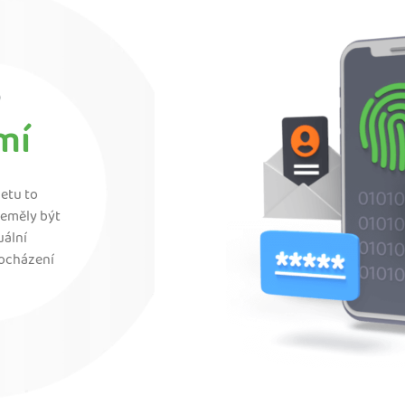
o
mí
etu to
 neměly být
uální
procházení