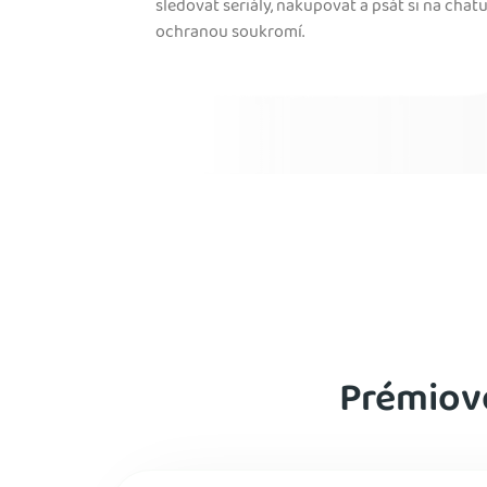
sledovat seriály, nakupovat a psát si na chatu
ochranou soukromí.
Prémiové