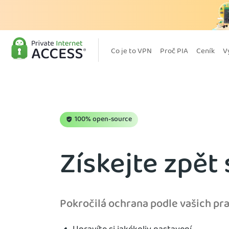
Co je to VPN
Proč PIA
Ceník
V
100% open-source
Získejte zpět
Pokročilá ochrana podle vašich pra