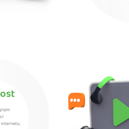
ost
ejným
cí
 internetu,