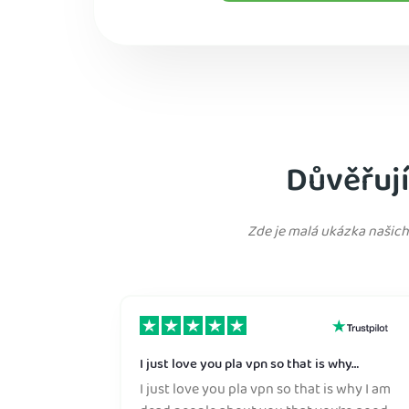
Důvěřuj
Zde je malá ukázka našich
I just love you pla vpn so that is why…
I just love you pla vpn so that is why I am