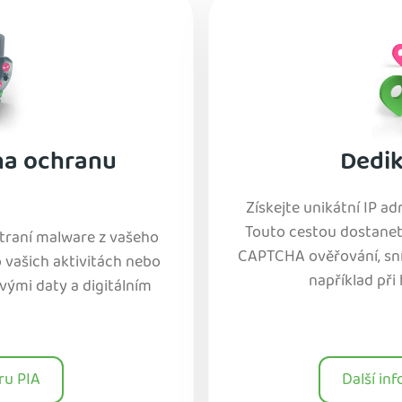
na ochranu
Dedik
Získejte unikátní IP a
Touto cestou dostane
straní malware z vašeho
CAPTCHA ověřování, sníž
o vašich aktivitách nebo
například při
svými daty a digitálním
ru PIA
Další in