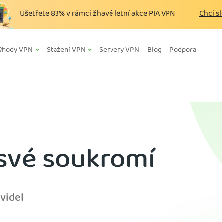
Ušetřete
83%
v rámci žhavé letní akce PIA VPN
Chci s
ýhody VPN
Stažení VPN
Servery VPN
Blog
Podpora
 své soukromí
videl