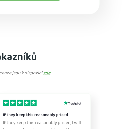
ákazníků
cenze jsou k dispozici
zde
.
If they keep this reasonably priced
Great ser
If they keep this reasonably priced, I will
Sure, this