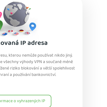
ovaná IP adresa
dresu, kterou nemůže používat nikdo jiný.
te všechny výhody VPN a součaně méně
ené riziko blokování a větší spolehlivost
 hraní a používání bankovnictví.
formace o vyhrazených IP