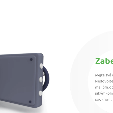
Zab
Mějte svá
Nedovolte 
mailům, o
jakýmkoliv
soukromí.