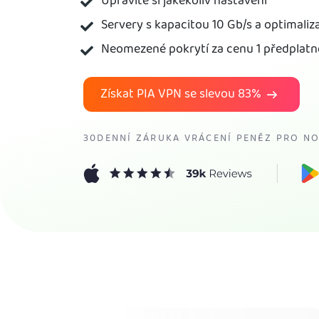
Upravíte si jakékoliv nastavení
Servery s kapacitou 10 Gb/s a optimaliza
Neomezené pokrytí za cenu 1 předplat
Získat PIA VPN se slevou
83%
30DENNÍ ZÁRUKA VRÁCENÍ PENĚZ PRO NO