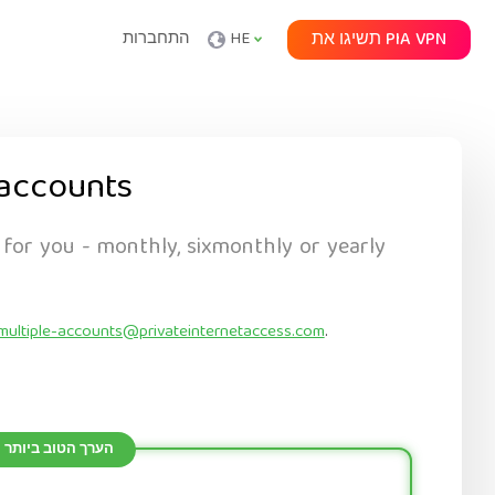
תשיגו את PIA VPN
HE
התחברות
accounts
 for you - monthly, sixmonthly or yearly
multiple-accounts@privateinternetaccess.com
.