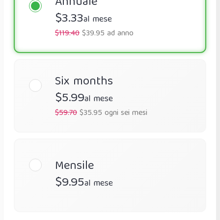
Annuale
$3.33
al mese
$119.40
$39.95 ad anno
Six months
$5.99
al mese
$59.70
$35.95 ogni sei mesi
Mensile
$9.95
al mese