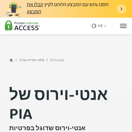
חסכו
83%
עם המבצע הלוהט לקיץ.
קבלו את
המבצע
מה זה VPN
HE
למה PIA
מחירים
יתרונות VPN
אנטי וירוס
הורידו את ה-VPN
הורידו VPN
שרת VPN
אנטי-וירוס של
בלוג
תמיכה
PIA
התחברות
אנטי-וירוס שדוגל בפרטיות