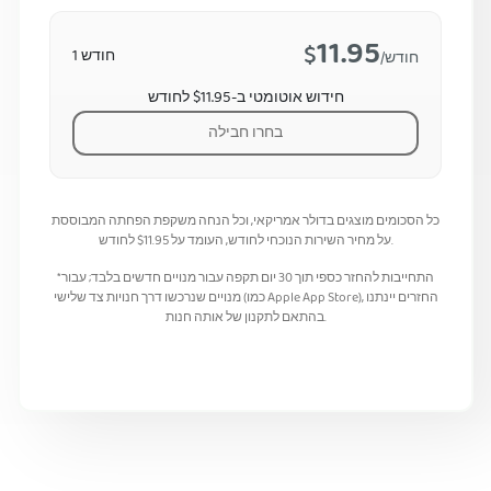
11.95
$
חודש 1
/חודש
חידוש אוטומטי ב-$11.95 לחודש
בחרו חבילה
כל הסכומים מוצגים בדולר אמריקאי, וכל הנחה משקפת הפחתה המבוססת
לחודש.
על מחיר השירות הנוכחי לחודש, העומד על
11.95
$
*התחייבות להחזר כספי תוך 30 יום תקפה עבור מנויים חדשים בלבד; עבור
מנויים שנרכשו דרך חנויות צד שלישי (כמו Apple App Store), החזרים יינתנו
בהתאם לתקנון של אותה חנות.