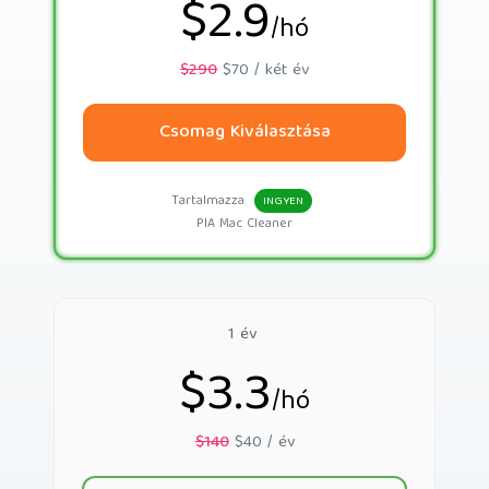
$2.9
/hó
$290
$70 / két év
Csomag Kiválasztása
Tartalmazza
INGYEN
PIA Mac Cleaner
1 év
$3.3
/hó
$140
$40 / év