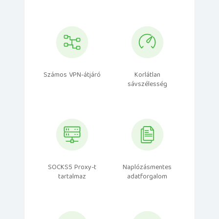
Számos VPN-átjáró
Korlátlan
sávszélesség
SOCKS5 Proxy-t
Naplózásmentes
tartalmaz
adatforgalom