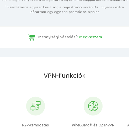
a jelenleg érvényes havi szolgáltatási díj ($12/hó) alapján került kiszámításra
³ Számlázásra egyszer kerül sor, a regisztráció során. Az ingyenes extra
időtartam egy egyszeri promóciós ajánlat.
Mennyiségi vásárlás?
Megveszem
VPN-funkciók
P2P-támogatás
WireGuard® és OpenVPN