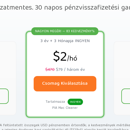
zatmentes. 30 napos pénzvisszafizetési ga
NAGYON MEGÉRI — 83 KEDVEZMÉNY%
3 év + 3 Hónapja INGYEN
$2
/hó
$470
$79 / három év
Csomag Kiválasztása
Tartalmazza
INGYEN
PIA Mac Cleaner
A feltüntetett összegek USD pénznemben értendők; a kedvezmények mérték