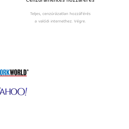
Cenzúramentes hozzáférés
Teljes, cenzúrázatlan hozzáférés
a valódi internethez. Végre.