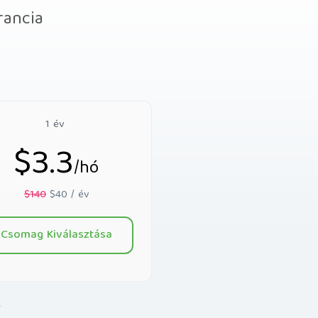
rancia
1 év
$3.3
/hó
$140
$40 / év
Csomag Kiválasztása
e