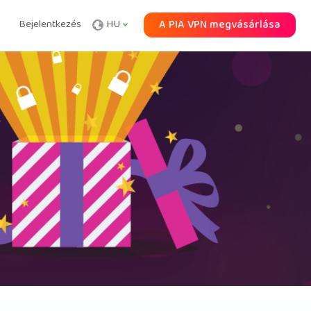
Bejelentkezés
HU
A PIA VPN megvásárlása