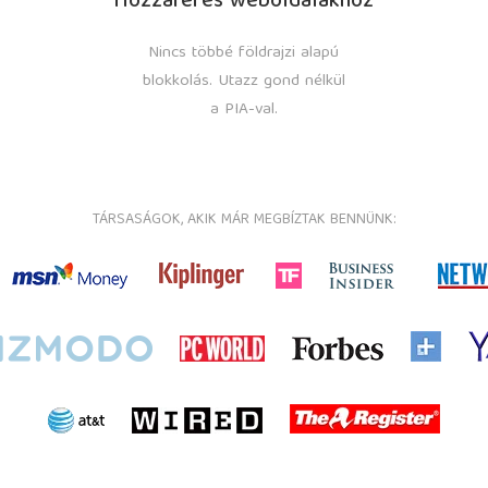
Hozzáférés weboldalakhoz
Nincs többé földrajzi alapú
blokkolás. Utazz gond nélkül
a PIA-val.
TÁRSASÁGOK, AKIK MÁR MEGBÍZTAK BENNÜNK: