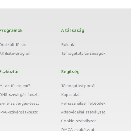
Programok
A társaság
Dedikált IP-cím
Rólunk
Affiliate-program
Támogatott társaságok
Eszköztár
Segítség
Mi az IP-címem?
Támogatási portál
DNS-szivárgás-teszt
Kapcsolat
E-mailszivárgás-teszt
Felhasználási feltételek
IPv6-szivárgás-teszt
Adatvédelmi szabályzat
Cookie-szabályzat
DMCA-szabályzat