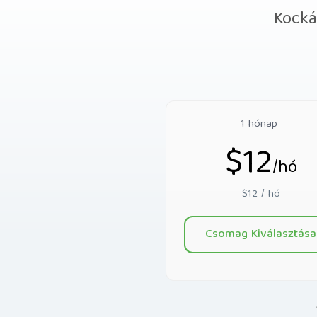
Kocká
1 hónap
$12
/hó
$12 / hó
Csomag Kiválasztása