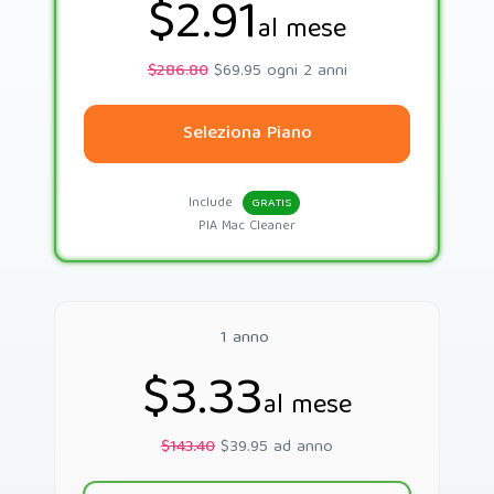
$2.91
al mese
$286.80
$69.95 ogni 2 anni
Seleziona Piano
Include
GRATIS
PIA Mac Cleaner
1 anno
$3.33
al mese
$143.40
$39.95 ad anno