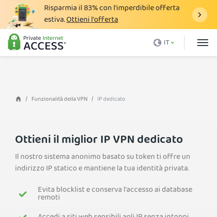
Risparmia il
83%
con l'imperdibile offerta
estiva.
Ottieni l'offerta
Cos'è una VPN
IT
Perché PIA
Prezzi
Vantaggi VPN
Funzionalità della VPN
IP dedicato
Download VPN
Server VPN
Ottieni il miglior IP VPN dedicato
Blog
Il nostro sistema anonimo basato su token ti offre un
indirizzo IP statico e mantiene la tua identità privata.
Assistenza
Evita blocklist e conserva l'accesso ai database
Accedi
remoti