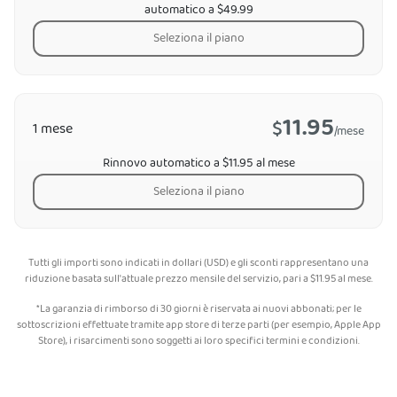
automatico a $49.99
Seleziona il piano
11.95
$
1 mese
/mese
Rinnovo automatico a $11.95 al mese
Seleziona il piano
Tutti gli importi sono indicati in dollari (USD) e gli sconti rappresentano una
riduzione basata sull'attuale prezzo mensile del servizio, pari a
$
11.95
al mese.
*La garanzia di rimborso di 30 giorni è riservata ai nuovi abbonati; per le
sottoscrizioni effettuate tramite app store di terze parti (per esempio, Apple App
Store), i risarcimenti sono soggetti ai loro specifici termini e condizioni.