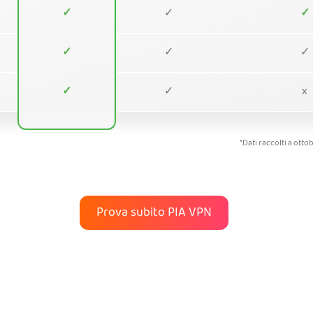
✓
✓
✓
✓
✓
✓
✓
✓
x
*Dati raccolti a otto
Prova subito PIA VPN