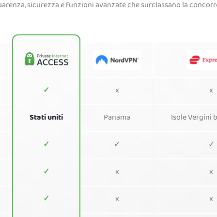
parenza, sicurezza e funzioni avanzate che surclassano la concorr
✓
x
x
Stati uniti
Panama
Isole Vergini 
✓
✓
✓
✓
x
x
✓
x
x