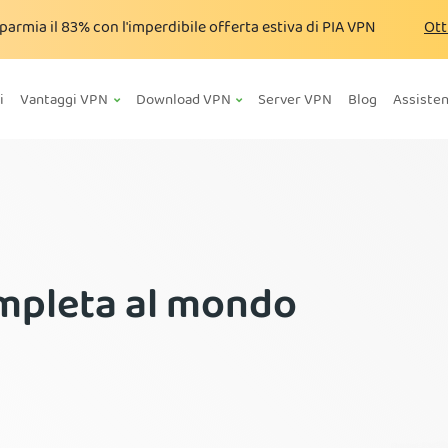
parmia il
83%
con l'imperdibile offerta estiva di PIA VPN
Ott
i
Vantaggi VPN
Download VPN
Server VPN
Blog
Assiste
ompleta al mondo