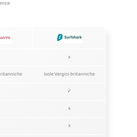
enza:
x
britanniche
Isole Vergini britanniche
✓
x
x