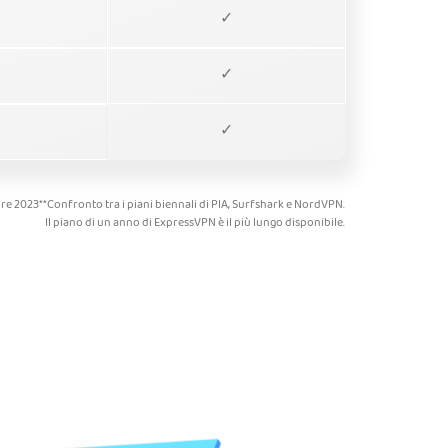
✓
✓
✓
bre 2023**Confronto tra i piani biennali di PIA, Surfshark e NordVPN.
Il piano di un anno di ExpressVPN è il più lungo disponibile.