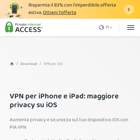
Risparmia il
83%
con l'imperdibile offerta
estiva.
Ottieni l'offerta
Cos'è una VPN
IT
Perché PIA
Prezzi
Vantaggi VPN
Download
VPN per iOS
Download VPN
Server VPN
VPN per iPhone e iPad: maggiore
Blog
privacy su iOS
Assistenza
Aumenta privacy e sicurezza sul tuo dispositivo iOS con
Accedi
PIA VPN