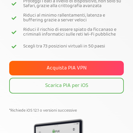
Proteggi i dati a livello di dispositivo, non solo su
Safari, grazie alla crittografia avanzata
Ottieni PIA VPN
Riduci al minimo rallentamenti, latenza e
buffering grazie a server veloci
Riduci il rischio di essere spiato da ficcanaso e
criminali informatici sulle reti Wi-Fi pubbliche
Scegli tra 73 posizioni virtuali in 50 paesi
Acquista PIA VPN
Scarica PIA per iOS
*Richiede iOS 12.1 o versioni successive