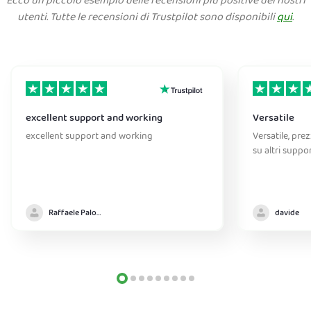
Ecco un piccolo esempio delle recensioni più positive dei nostri
utenti. Tutte le recensioni di Trustpilot sono disponibili
qui
.
excellent support and working
Versatile
excellent support and working
Versatile, pre
su altri suppo
Raffaele Palomba
davide