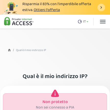
Risparmia il
83%
con l'imperdibile offerta
estiva.
Ottieni l'offerta
Cos'è una VPN
IT
Perché PIA
Prezzi
Vantaggi VPN
Qual è il mio indirizzo IP
Download VPN
Server VPN
Qual è il mio indirizzo IP?
Blog
Assistenza
Accedi
Non protetto
Non sei connesso a PIA