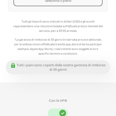
Seleziona il piano
Tutti gli importi sono indicati in dollari (USD) e gli sconti
rappresentano una riduzione basata sull'attuale prezzo mensile del
servizio, pari a
$
11.95
al mese.
*La garanzia di rimborso di 30 giorni è riservata ai nuovi abbonati;
per le sottoscrizioni effettuate tramite app store di terze parti (per
esempio, Apple App Store), i risarcimenti sono soggetti ai loro
specifici termini e condizioni.
Tutti i piani sono coperti dalla nostra garanzia di rimborso
di 30 giorni
Con la VPN