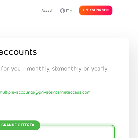
Ottieni PIA VPN
Accedi
IT
accounts
 for you - monthly, sixmonthly or yearly
multiple-accounts@privateinternetaccess.com
.