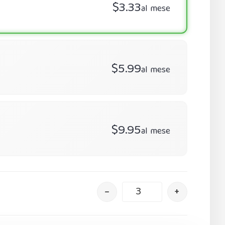
$3.33
al mese
$5.99
al mese
$9.95
al mese
–
+