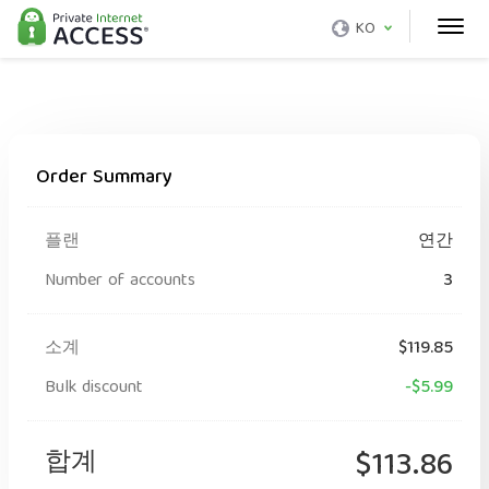
KO
Order Summary
플랜
연간
Number of accounts
3
소계
$119.85
Bulk discount
-$5.99
합계
$113.86