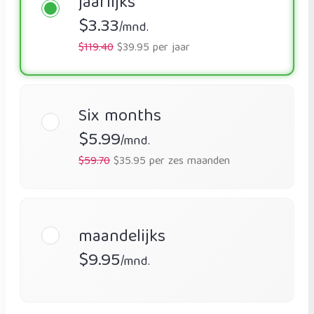
jaarlijks
$3.33
/mnd.
$119.40
$39.95 per jaar
Six months
$5.99
/mnd.
$59.70
$35.95 per zes maanden
maandelijks
$9.95
/mnd.