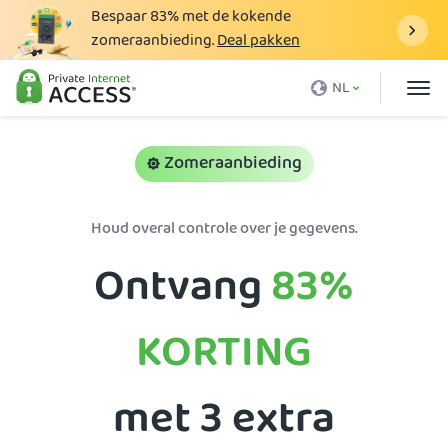
Bespaar
83%
met de kokende
zomeraanbieding.
Deal pakken
Wat is een VPN
NL
Waarom PIA
Prijzen
Zomeraanbieding
VPN-voordelen
Houd overal controle over je gegevens.
Download VPN
Ontvang
83%
VPN-server
Blog
KORTING
Ondersteuning
Inloggen
met 3 extra