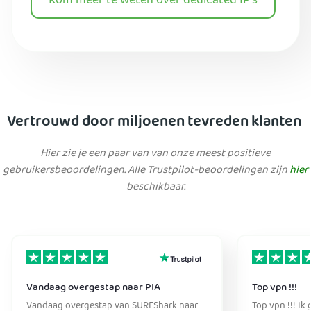
Kom meer te weten over dedicated IP's
Vertrouwd door miljoenen tevreden klanten
Hier zie je een paar van van onze meest positieve
gebruikersbeoordelingen. Alle Trustpilot-beoordelingen zijn
hier
beschikbaar.
Vandaag overgestap naar PIA
Top vpn !!!
Vandaag overgestap van SURFShark naar
Top vpn !!! Ik