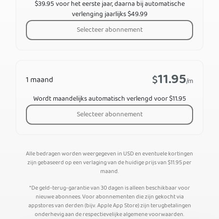
$39.95 voor het eerste jaar, daarna bij automatische
verlenging jaarlijks $49.99
Selecteer abonnement
11.95
$
1 maand
/m
Wordt maandelijks automatisch verlengd voor $11.95
Selecteer abonnement
Alle bedragen worden weergegeven in USD en eventuele kortingen
zijn gebaseerd op een verlaging van de huidige prijs van
$
11.95
per
maand.
*De geld-terug-garantie van 30 dagen is alleen beschikbaar voor
nieuwe abonnees. Voor abonnementen die zijn gekocht via
appstores van derden (bijv. Apple App Store) zijn terugbetalingen
onderhevig aan de respectievelijke algemene voorwaarden.