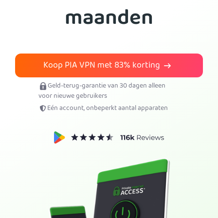
maanden
PIA VPN kopen
Koop PIA VPN met
83%
korting
Geld-terug-garantie van 30 dagen alleen
voor nieuwe gebruikers
Eén account, onbeperkt aantal apparaten