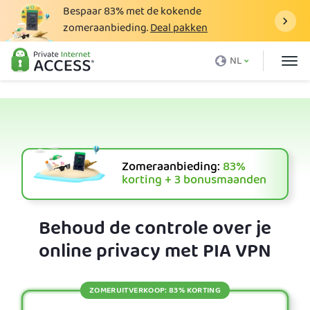
Bespaar
83%
met de kokende
zomeraanbieding.
Deal pakken
Wat is een VPN
NL
Waarom PIA
Prijzen
VPN-voordelen
Download VPN
Zomeraanbieding:
83%
korting + 3 bonusmaanden
VPN-server
Blog
Behoud de controle over je
online privacy met PIA VPN
Ondersteuning
Inloggen
ZOMERUITVERKOOP: 83% KORTING