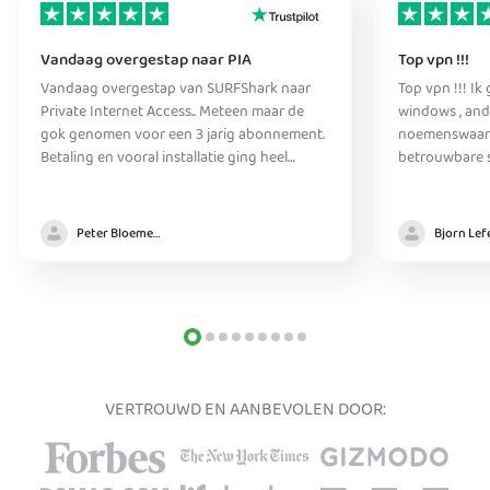
Vandaag overgestap naar PIA
Top vpn !!!
Vandaag overgestap van SURFShark naar
Top vpn !!! Ik
Private Internet Access.. Meteen maar de
windows , and
gok genomen voor een 3 jarig abonnement.
noemenswaardige pro
Betaling en vooral installatie ging heel
betrouwbare se
makkelijk. Ook omdat ik gewoon basale
aanrader ! Me
functionaliteit nodig heb is dit voor mij een
helemaal niet d
prima VPN aanbieder. Biedt genoeg
antivirus wer
Peter Bloemendaal
functionaliteit voor een hele goede prijs
achtergrond .
up the good w
VERTROUWD EN AANBEVOLEN DOOR: