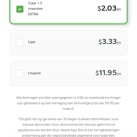
3 jaar + 3
2.03
$
maanden
/m
EXTRA
3.33
$
1 jaar
/m
11.95
$
1 maand
/m
Alle bedragen worden weergegeven in USD en eventuele kortingen
zijn gebaseerd op een verlaging van de huidige prijs van
$
11.95
per
maand.
*De geld-terug-garantie van 30 dagen is alleen beschikbaar voor
nieuwe abonnees. Voor abonnementen die zijn gekocht via
appstores van derden (bijv. Apple App Store) zijn terugbetalingen
onderhevig aan de respectievelijke algemene voorwaarden.