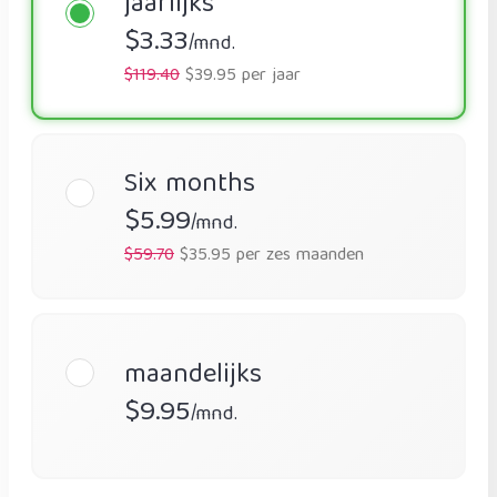
jaarlijks
$3.33
/mnd.
$119.40
$39.95 per jaar
Six months
$5.99
/mnd.
$59.70
$35.95 per zes maanden
maandelijks
$9.95
/mnd.