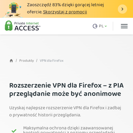
Zaoszczędź
83%
dzięki gorącej letniej
ofercie.
Skorzystaj z promocji
Czym jest VPN
PL
Dlaczego PIA
Cennik
Zalety VPN
Produkty
VPN dla Firefox
Download VPN
Serwer VPN
Rozszerzenie VPN dla Firefox – z PIA
przeglądanie może być anonimowe
Blog
Obsługa
Uzyskaj najlepsze rozszerzenie VPN dla Firefox i zadbaj
o prywatność historii przeglądania.
Login
Maksymalna ochrona dzięki zaawansowanej