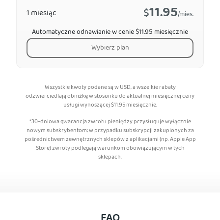
11.95
$
1 miesiąc
/mies.
Automatyczne odnawianie w cenie $11.95 miesięcznie
Wybierz plan
Wszystkie kwoty podane są w USD, a wszelkie rabaty
odzwierciedlają obniżkę w stosunku do aktualnej miesięcznej ceny
usługi wynoszącej
$
11.95
miesięcznie.
*30-dniowa gwarancja zwrotu pieniędzy przysługuje wyłącznie
nowym subskrybentom; w przypadku subskrypcji zakupionych za
pośrednictwem zewnętrznych sklepów z aplikacjami (np. Apple App
Store) zwroty podlegają warunkom obowiązującym w tych
sklepach.
FAQ