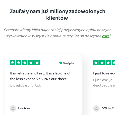
Zaufały nam już miliony zadowolonych
klientów
Przedstawiamy kilka najbardziej pozytywnych opinii naszych
użytkowników. Wszystkie opinie Trustpilot są dostępne
tutaj
.
It is reliable and fast. It is also one of
I just love y
the less expensive VPNs out there.
I just love you
dead people a
It is reliable and fast.
Lew Marcrum