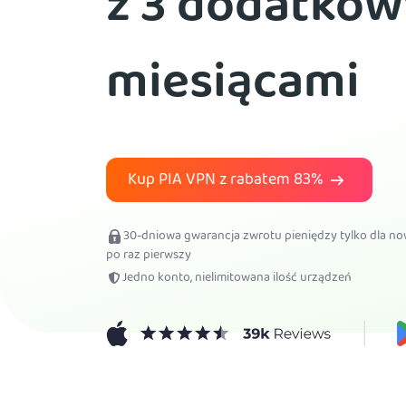
z 3 dodatko
miesiącami
Kup PIA VPN z rabatem
83%
30-dniowa gwarancja zwrotu pieniędzy tylko dla n
po raz pierwszy
Jedno konto, nielimitowana ilość urządzeń