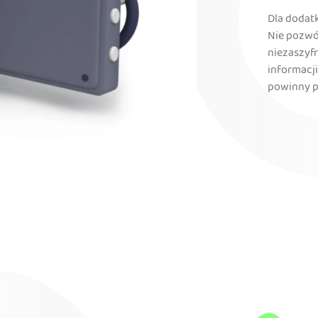
Dla dodat
Nie pozwó
niezaszyf
informacj
powinny p