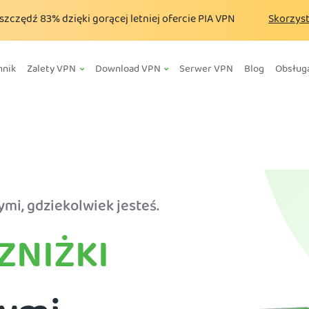
szczędź
83%
dzięki gorącej letniej ofercie PIA VPN
Skorzyst
nnik
Zalety VPN
Download VPN
Serwer VPN
Blog
Obsług
mi, gdziekolwiek jesteś.
ZNIŻKI