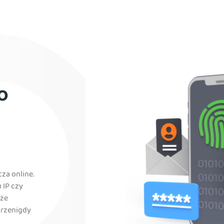
o
za online.
 IP czy
 że
przenigdy