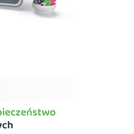
pieczeństwo
ych