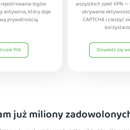
 rejestrowania logów
wszystkich zalet VPN — 
y antywirus, który daje
ukrywanie aktywności 
ową prywatnością.
CAPTCHA i cieszyć się
korzystani
irusie PIA
Dowiedz się wi
am już miliony zadowolonyc