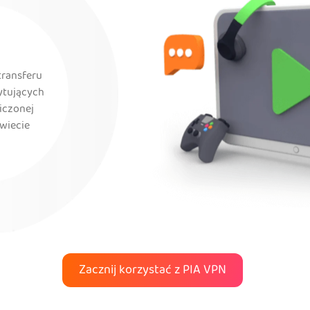
transferu
rytujących
iczonej
świecie
Zacznij korzystać z PIA VPN