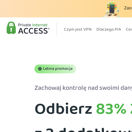
Zao
Czym jest VPN
Dlaczego PIA
Ce
Letnia promocja
Zachowaj kontrolę nad swoimi dany
Odbierz
83%