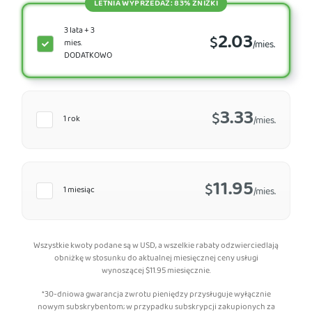
LETNIA WYPRZEDAŻ: 83% ZNIŻKI
3 lata + 3
2.03
$
mies.
/mies.
DODATKOWO
3.33
$
1 rok
/mies.
11.95
$
1 miesiąc
/mies.
Wszystkie kwoty podane są w USD, a wszelkie rabaty odzwierciedlają
obniżkę w stosunku do aktualnej miesięcznej ceny usługi
wynoszącej
$
11.95
miesięcznie.
*30-dniowa gwarancja zwrotu pieniędzy przysługuje wyłącznie
nowym subskrybentom; w przypadku subskrypcji zakupionych za