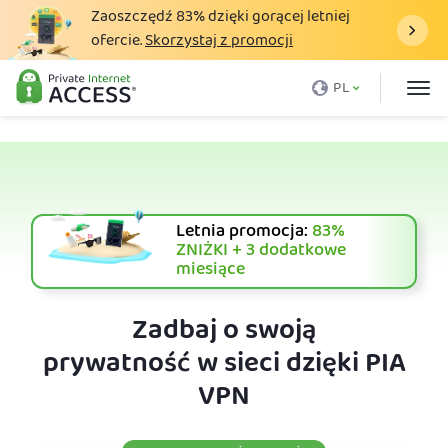
Zaoszczędź
83%
dzięki gorącej letniej
ofercie.
Skorzystaj z promocji
Czym jest VPN
PL
Dlaczego PIA
Cennik
Zalety VPN
Letnia promocja:
83%
Download VPN
ZNIŻKI + 3 dodatkowe
miesiące
Serwer VPN
Blog
Zadbaj o swoją
prywatność w sieci dzięki PIA
Obsługa
VPN
Login