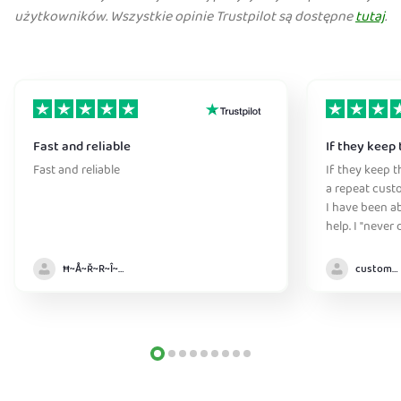
użytkowników. Wszystkie opinie Trustpilot są dostępne
tutaj
.
Fast and reliable
If they keep 
Fast and reliable
If they keep th
a repeat cust
I have been ab
help. I "never
without it" :)
Ħ~Å~Ř~R~Î~ẞ👻
customer