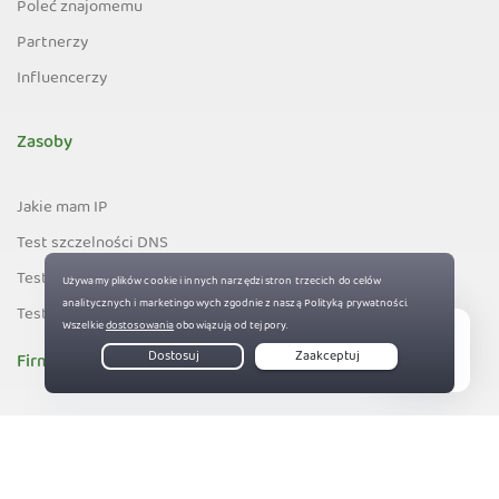
Poleć znajomemu
Partnerzy
Influencerzy
Zasoby
Jakie mam IP
Test szczelności DNS
Test szczelności email
Test szczelności IPv6
Firma
Live Chat
O PIA
83%
Firmy, które wspieramy