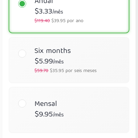
Anual
$3.33
/mês
$119.40
$39.95 por ano
Six months
$5.99
/mês
$59.70
$35.95 por seis meses
Mensal
$9.95
/mês