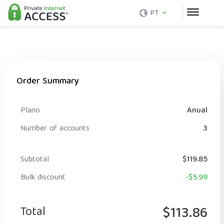
PT
Order Summary
Plano
Anual
Number of accounts
3
Subtotal
$119.85
Bulk discount
-$5.99
Total
$113.86