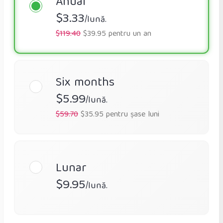
Anual
$3.33
/lună.
$119.40
$39.95 pentru un an
Six months
$5.99
/lună.
$59.70
$35.95 pentru șase luni
Lunar
$9.95
/lună.