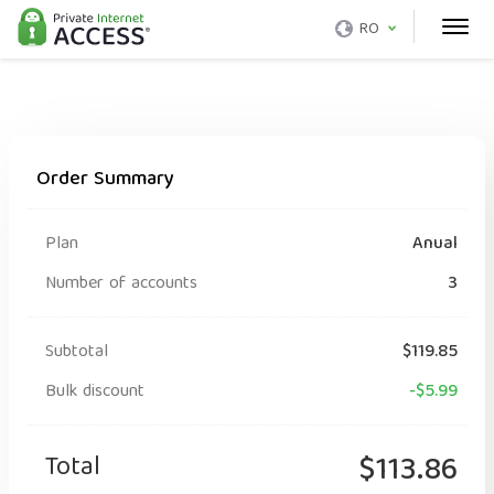
RO
Order Summary
Plan
Anual
Number of accounts
3
Subtotal
$119.85
Bulk discount
-$5.99
Total
$113.86