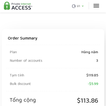
VI
Order Summary
Plan
Hàng năm
Number of accounts
3
Tạm tính
$119.85
Bulk discount
-$5.99
Tổng cộng
$113.86