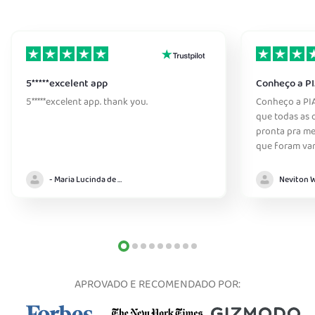
5*****excelent app
Conheço a PI
5*****excelent app. thank you.
Conheço a PIA
que todas as o
pronta pra me 
que foram var
- Maria Lucinda de Almeida
APROVADO E RECOMENDADO POR: