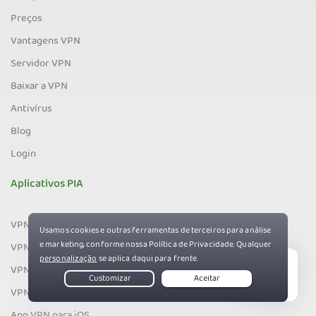
Preços
Vantagens VPN
Servidor VPN
Baixar a VPN
Antivírus
Blog
Login
Aplicativos PIA
VPN para PC
VPN para Mac
VPN para Linux
Live Chat
VPN para Android