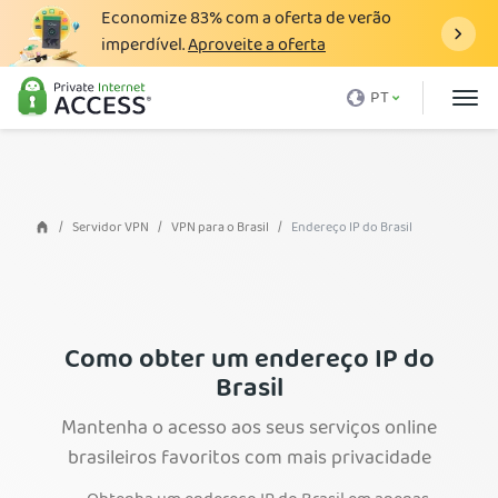
Economize
83%
com a oferta de verão
imperdível.
Aproveite a oferta
O que é uma VPN
PT
Por que a PIA
Preço
Vantagens VPN
Servidor VPN
VPN para o Brasil
Endereço IP do Brasil
Download VPN
Servidor VPN
Blog
Como obter um endereço IP do
Brasil
Suporte
Mantenha o acesso aos seus serviços online
Login
brasileiros favoritos com mais privacidade