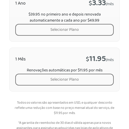
3.33
$
1 Ano
/mês
$39.95 no primeiro ano e depois renovada
automaticamente a cada ano por $49.99
Selecionar Plano
11.95
$
1 Mês
/mês
Renovações automáticas por $11.95 por mês
Selecionar Plano
Todos os valores são apresentados em USD, e qualquer desconto
reflete uma redução com base no preço mensal atual do serviço, de
$
11.95
por mês.
*A garantia de reembolso de 30 dias é válida apenas para novos
assinantes; para assinaturas adquiridas nas lojas de aplicativos de