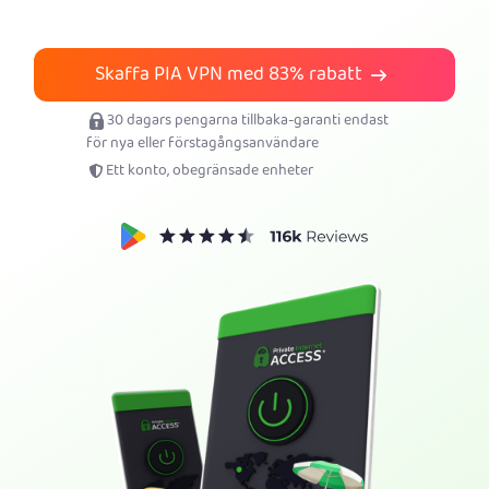
Skaffa PIA VPN
Skaffa PIA VPN med
83%
rabatt
30 dagars pengarna tillbaka-garanti endast
för nya eller förstagångsanvändare
Ett konto, obegränsade enheter