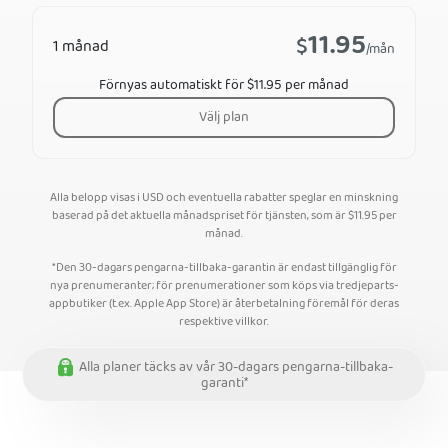
11.95
$
1 månad
/mån
Förnyas automatiskt för $11.95 per månad
Välj plan
Alla belopp visas i USD och eventuella rabatter speglar en minskning
baserad på det aktuella månadspriset för tjänsten, som är
$
11.95
per
månad.
*Den 30-dagars pengarna-tillbaka-garantin är endast tillgänglig för
nya prenumeranter; för prenumerationer som köps via tredjeparts-
appbutiker (t.ex. Apple App Store) är återbetalning föremål för deras
respektive villkor.
Alla planer täcks av vår 30-dagars pengarna-tillbaka-
garanti*