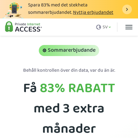
Spara
83%
med det stekheta
sommarerbjudandet.
Nyttja erbjudandet
Vad är en VPN
SV
Varför PIA
Pris
Sommarerbjudande
Fördelar med VPN
Behåll kontrollen över din data, var du än är.
Ladda ner VPN
Få
83%
RABATT
VPN-servrar
Blogg
med 3 extra
Support
Inloggning
månader