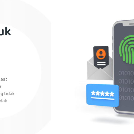
uk
saat
a
g tidak
idak