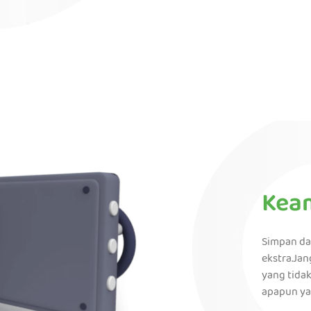
Kea
Simpan da
ekstra.Ja
yang tidak
apapun ya