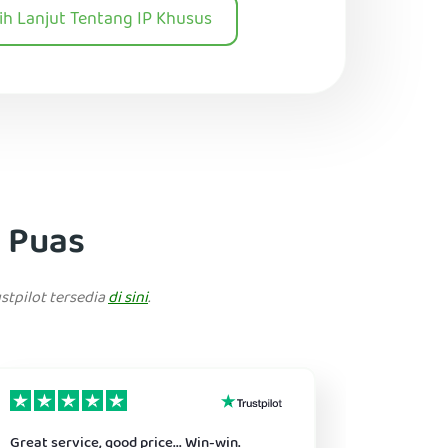
bih Lanjut Tentang IP Khusus
g Puas
stpilot tersedia
di sini
.
Great service, good price... Win-win.
Reliable