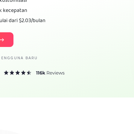
ikustomisasi
uk kecepatan
lai dari
$2.03
/bulan
 PENGGUNA BARU