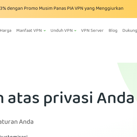
83%
dengan Promo Musim Panas PIA VPN yang Menggiurkan
Harga
Manfaat VPN
Unduh VPN
VPN Server
Blog
Dukun
 atas privasi Anda
aturan Anda