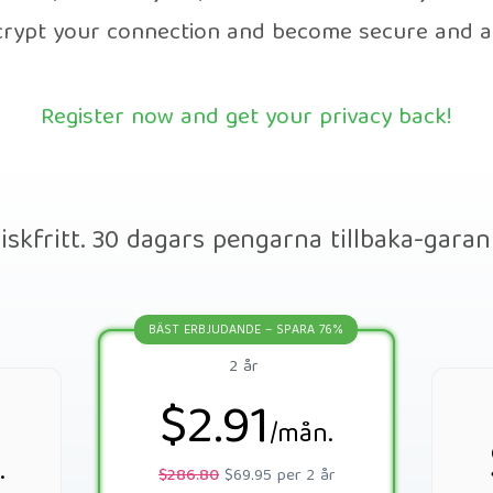
ncrypt your connection and become secure and 
Register now and get your privacy back!
iskfritt. 30 dagars pengarna tillbaka-garan
BÄST ERBJUDANDE – SPARA 76%
2 år
$2.91
/mån.
.
$286.80
$69.95 per 2 år