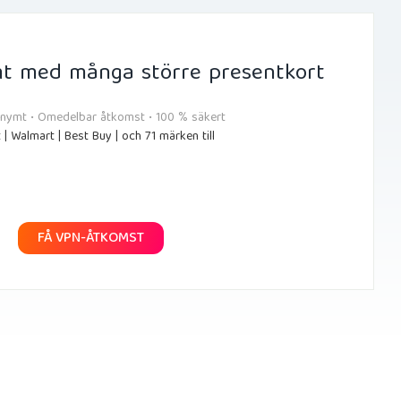
t med många större presentkort
onymt • Omedelbar åtkomst • 100 % säkert
 | Walmart | Best Buy | och 71 märken till
FÅ VPN-ÅTKOMST