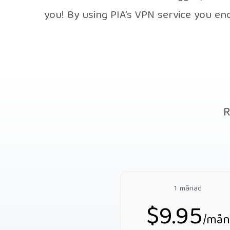
you! By using PIA's VPN service you e
R
1 månad
$9.95
/mån