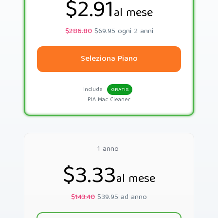
$2.91
al mese
$286.80
$69.95 ogni 2 anni
Seleziona Piano
Include
GRATIS
PIA Mac Cleaner
1 anno
$3.33
al mese
$143.40
$39.95 ad anno